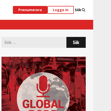
Prenumerera
Logga in
Sök
Search
for: