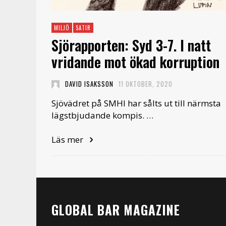
MILJÖ
SATIR
Sjörapporten: Syd 3-7. I natt
vridande mot ökad korruption
DAVID ISAKSSON
11 OKTOBER, 2020
Sjövädret på SMHI har sålts ut till närmsta
lägstbjudande kompis. …
Läs mer
GLOBAL BAR MAGAZINE