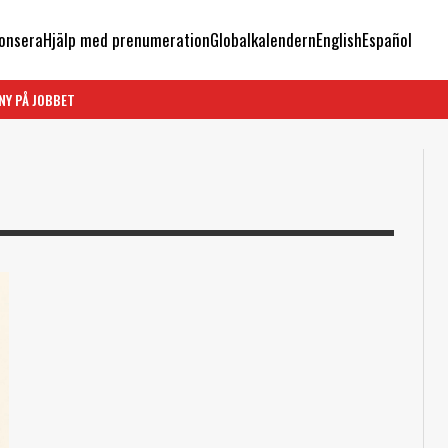
onsera
Hjälp med prenumeration
Globalkalendern
English
Español
NY PÅ JOBBET