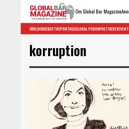
Om Global Bar Magazine
Ann
VÄRLDEN
DEBATT
REPORTAGE
GLOBAL PODD
NYHETSBREV
EVENT
korruption