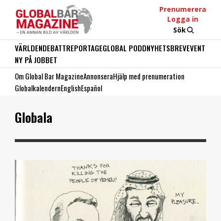
Prenumerera
Logga in
Sök
VÄRLDEN
DEBATT
REPORTAGE
GLOBAL PODD
NYHETSBREV
EVENT
NY PÅ JOBBET
Om Global Bar Magazine
Annonsera
Hjälp med prenumeration
Globalkalendern
English
Español
Globala