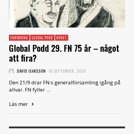
FORSKNING
GLOBAL PODD
NYHET
Global Podd 29. FN 75 år – något
att fira?
DAVID ISAKSSON
18 SEPTEMBER, 2020
Den 21/9 drar FN:s generalförsamling igång på
allvar. FN fyller …
Läs mer