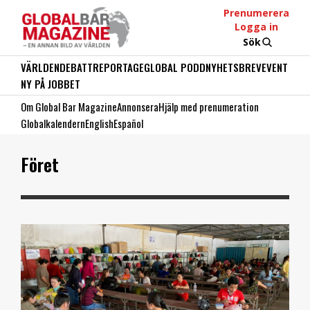
Prenumerera
Logga in
Sök
VÄRLDEN
DEBATT
REPORTAGE
GLOBAL PODD
NYHETSBREV
EVENT
NY PÅ JOBBET
Om Global Bar Magazine
Annonsera
Hjälp med prenumeration
Globalkalendern
English
Español
Föret