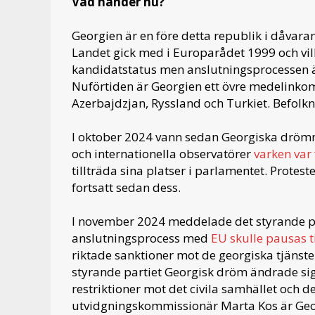
Vad händer nu?
Georgien är en före detta republik i dåvara
Landet gick med i Europarådet 1999 och vil
kandidatstatus men anslutningsprocessen ä
Nuförtiden är Georgien ett övre medelinkom
Azerbajdzjan, Ryssland och Turkiet. Befolkn
I oktober 2024 vann sedan Georgiska dröm
och internationella observatörer
varken var f
tillträda sina platser i parlamentet. Prote
fortsatt sedan dess.
I november 2024 meddelade det styrande p
anslutningsprocess med
EU skulle pausas t
riktade sanktioner mot de georgiska tjänst
styrande partiet Georgisk dröm ändrade sig 
restriktioner mot det civila samhället och d
utvidgningskommissionär Marta Kos är Georg