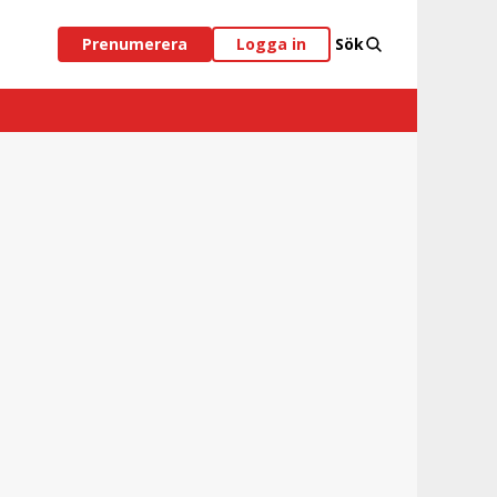
Prenumerera
Logga in
Sök