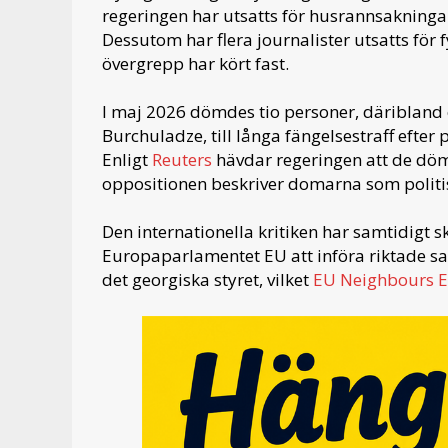
regeringen har utsatts för husrannsakningar
Dessutom har flera journalister utsatts för
övergrepp har kört fast.
I maj 2026 dömdes tio personer, däribland
Burchuladze, till långa fängelsestraff efte
Enligt
Reuters
hävdar regeringen att de döm
oppositionen beskriver domarna som politi
Den internationella kritiken har samtidigt
Europaparlamentet EU att införa riktade s
det georgiska styret, vilket
EU Neighbours E