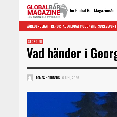
Om Global Bar Magazine
Ann
VÄRLDEN
DEBATT
REPORTAGE
GLOBAL PODD
NYHETSBREV
EVENT
GEORGIEN
Vad händer i Geor
TOMAS NORDBERG
6 JUNI, 2026