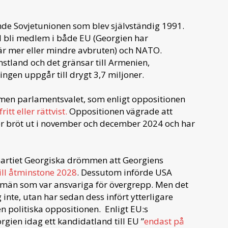
nde Sovjetunionen som blev självständig 1991.
l bli medlem i både EU (Georgien har
r mer eller mindre avbruten) och NATO.
stland och det gränsar till Armenien,
ingen uppgår till drygt 3,7 miljoner.
men parlamentsvalet, som enligt oppositionen
ritt eller rättvist.
Oppositionen vägrade att
ster bröt ut i november och december 2024 och har
artiet Georgiska drömmen att Georgiens
ill åtminstone 2028
. Dessutom införde USA
emän som var ansvariga för övergrepp. Men det
inte, utan har sedan dess infört ytterligare
en politiska oppositionen. Enligt EU:s
ien idag ett kandidatland till EU ”
endast på