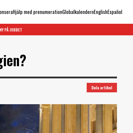
onsera
Hjälp med prenumeration
Globalkalendern
English
Español
NY PÅ JOBBET
gien?
Dela artikel