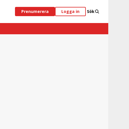
Prenumerera
Logga in
Sök