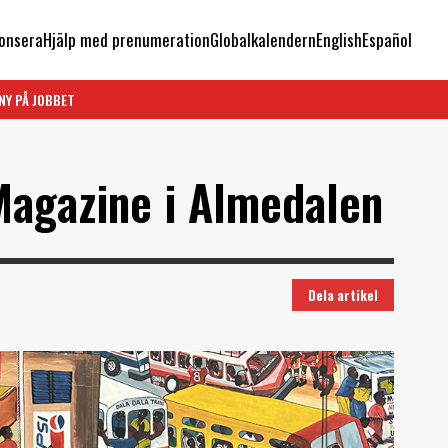
onsera
Hjälp med prenumeration
Globalkalendern
English
Español
NY PÅ JOBBET
Magazine i Almedalen
Dela artikel