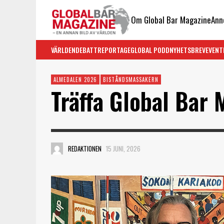
Om Global Bar Magazine
Ann
VÄRLDEN
DEBATT
REPORTAGE
GLOBAL PODD
NYHETSBREV
EVENT
ALMEDALEN 2026
BISTÅNDSMASSAKERN
Träffa Global Bar 
REDAKTIONEN
15 JUNI, 2026