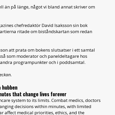
l än på länge, något vi bland annat skriver om
gazines chefredaktör David Isaksson sin bok
rtierna ritade om biståndskartan som redan
n att prata om bokens slutsatser i ett samtal
kså som moderator och paneldeltagare hos
a andra programpunkter och i poddsamtal.
eckan.
a hubben
nutes that change lives forever
hcare system to its limits. Combat medics, doctors
hanging decisions within minutes, with limited
ffect medical priorities, ethics, and the