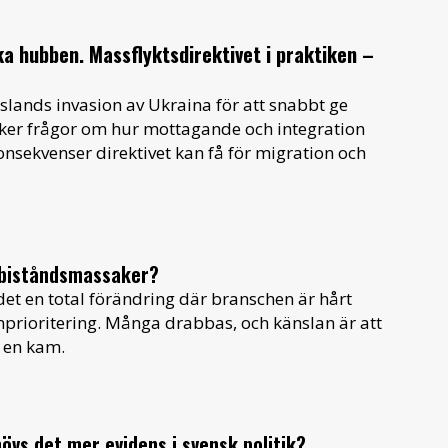
a hubben. Massflyktsdirektivet i praktiken –
sslands invasion av Ukraina för att snabbt ge
cker frågor om hur mottagande och integration
konsekvenser direktivet kan få för migration och
n biståndsmassaker?
t en total förändring där branschen är hårt
rioritering. Många drabbas, och känslan är att
r en kam.
övs det mer evidens i svensk politik?