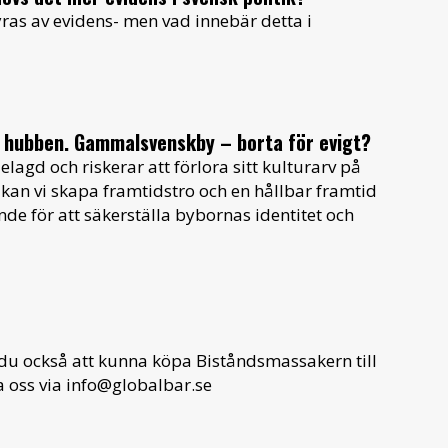
tyras av evidens- men vad innebär detta i
a hubben.
Gammalsvenskby – borta för evigt?
lagd och riskerar att förlora sitt kulturarv på
an vi skapa framtidstro och en hållbar framtid
de för att säkerställa bybornas identitet och
u också att kunna köpa Biståndsmassakern till
 oss via info@globalbar.se