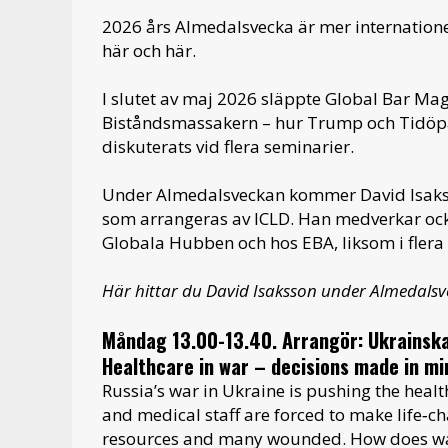
2026 års Almedalsvecka är mer internationel
här och här.
I slutet av maj 2026 släppte Global Bar Ma
Biståndsmassakern – hur Trump och Tidöpa
diskuterats vid flera seminarier.
Under Almedalsveckan kommer David Isaksso
som arrangeras av ICLD. Han medverkar oc
Globala Hubben och hos EBA, liksom i fler
Här hittar du David Isaksson under Almedalsv
Måndag 13.00-13.40. Arrangör: Ukrainsk
Healthcare in war – decisions made in mi
Russia’s war in Ukraine is pushing the healt
and medical staff are forced to make life‑c
resources and many wounded. How does war a