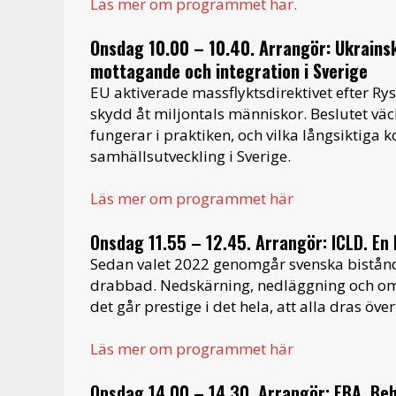
Läs mer om programmet här.
Onsdag 10.00 – 10.40. Arrangör: Ukrainsk
mottagande och integration i Sverige
EU aktiverade massflyktsdirektivet efter Ry
skydd åt miljontals människor. Beslutet vä
fungerar i praktiken, och vilka långsiktiga 
samhällsutveckling i Sverige.
Läs mer om programmet här
Onsdag 11.55 – 12.45. Arrangör: ICLD. E
Sedan valet 2022 genomgår svenska bistånde
drabbad. Nedskärning, nedläggning och omp
det går prestige i det hela, att alla dras öve
Läs mer om programmet här
Onsdag 14.00 – 14.30. Arrangör: EBA. Beh