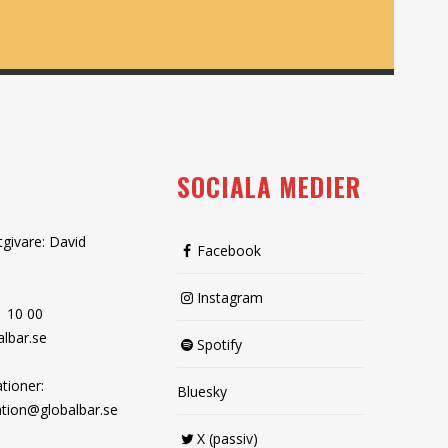
SOCIALA MEDIER
tgivare: David
Facebook
Instagram
1 10 00
lbar.se
Spotify
tioner:
Bluesky
tion@globalbar.se
X (passiv)