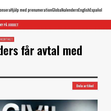
onsera
Hjälp med prenumeration
Globalkalendern
English
Español
NY PÅ JOBBET
I KORTHET
ders får avtal med
Dela artikel