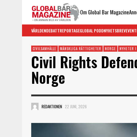
Om Global Bar Magazine
Ann
VÄRLDEN
DEBATT
REPORTAGE
GLOBAL PODD
NYHETSBREV
EVENT
CIVILSAMHÄLLE
MÄNSKLIGA RÄTTIGHETER
NORGE
NYHETER 
Civil Rights Defen
Norge
REDAKTIONEN
22 JUNI, 2026