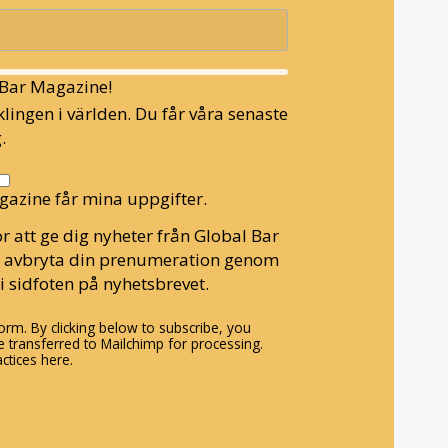
l Bar Magazine!
lingen i världen. Du får våra senaste
.
gazine får mina uppgifter.
r att ge dig nyheter från Global Bar
n avbryta din prenumeration genom
i sidfoten på nyhetsbrevet.
rm. By clicking below to subscribe, you
 transferred to Mailchimp for processing.
ctices here.