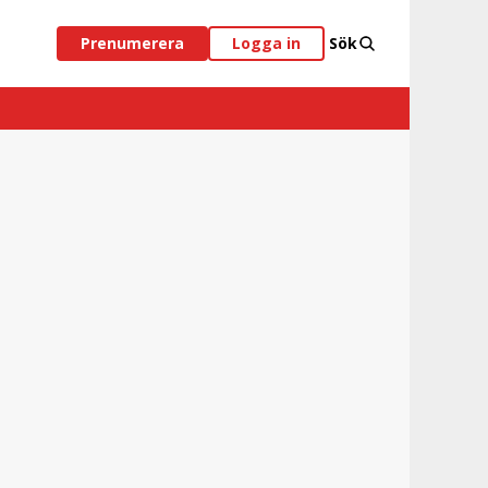
Prenumerera
Logga in
Sök