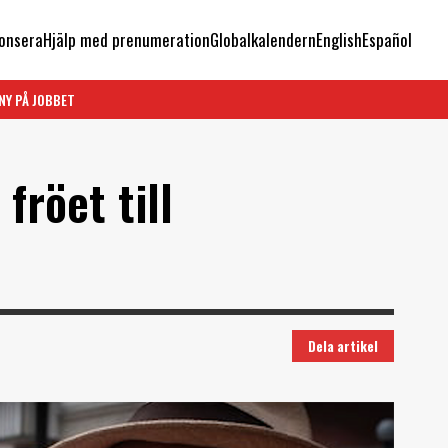
onsera
Hjälp med prenumeration
Globalkalendern
English
Español
NY PÅ JOBBET
 fröet till
Dela artikel