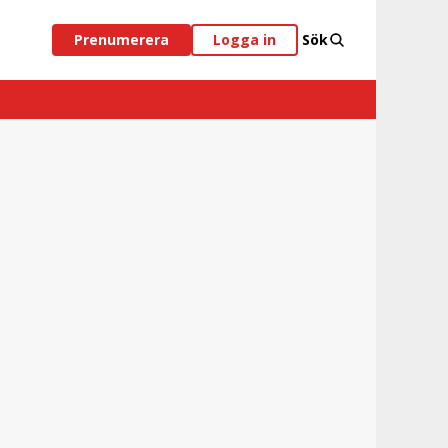
Prenumerera
Logga in
Sök