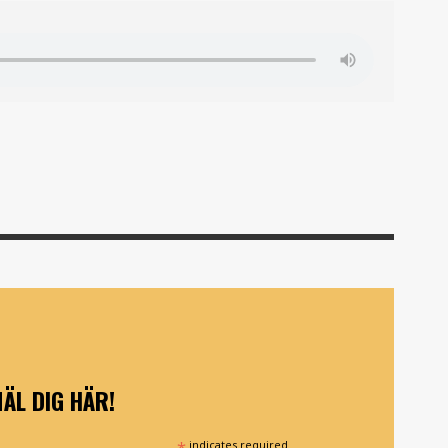
ÄL DIG HÄR!
*
indicates required