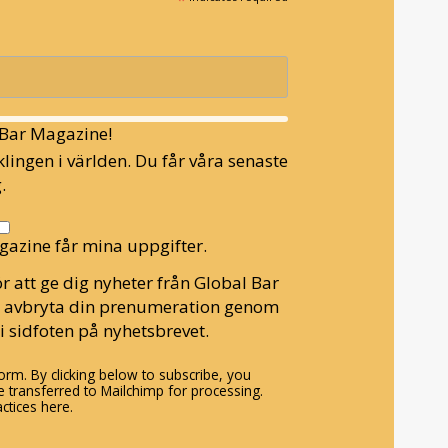
l Bar Magazine!
lingen i världen. Du får våra senaste
.
gazine får mina uppgifter.
r att ge dig nyheter från Global Bar
n avbryta din prenumeration genom
i sidfoten på nyhetsbrevet.
rm. By clicking below to subscribe, you
 transferred to Mailchimp for processing.
ctices here.