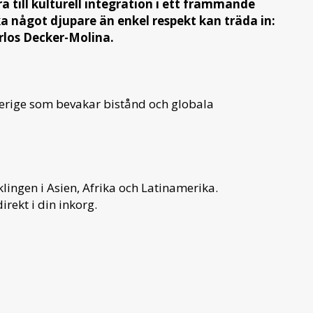
ra till kulturell integration i ett främmande
a något djupare än enkel respekt kan träda in:
arlos Decker-Molina.
verige som bevakar bistånd och globala
ingen i Asien, Afrika och Latinamerika.
irekt i din inkorg.