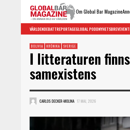
Om Global Bar Magazine
Ann
VÄRLDEN
DEBATT
REPORTAGE
GLOBAL PODD
NYHETSBREV
EVENT
BOLIVIA
KRÖNIKA
SVERIGE
I litteraturen finns
samexistens
CARLOS DECKER-MOLINA
17 MAJ, 2026