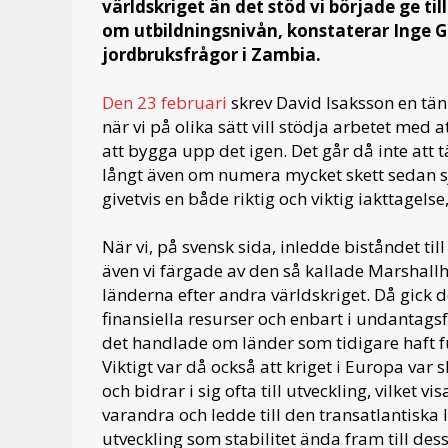
världskriget än det stöd vi började ge til
om utbildningsnivån, konstaterar Inge
jordbruksfrågor i Zambia.
Den 23 februari
skrev David Isaksson en tän
när vi på olika sätt vill stödja arbetet med 
att bygga upp det igen. Det går då inte att t
långt även om numera mycket skett sedan sj
givetvis en både riktig och viktig iakttagel
När vi, på svensk sida, inledde biståndet ti
även vi färgade av den så kallade Marshall
länderna efter andra världskriget. Då gick 
finansiella resurser och enbart i undantags
det handlade om länder som tidigare haft f
Viktigt var då också att kriget i Europa var
och bidrar i sig ofta till utveckling, vilket
varandra och ledde till den transatlantiska
utveckling som stabilitet ända fram till des