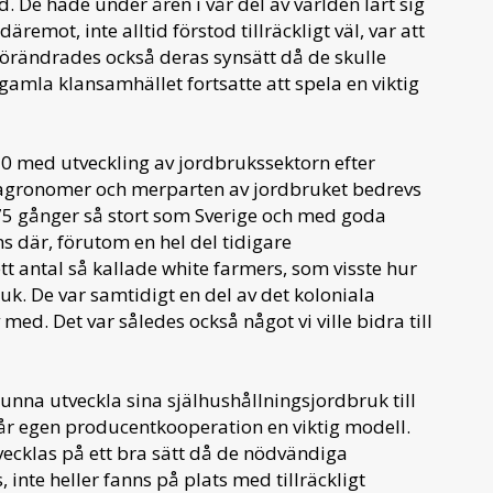
. De hade under åren i vår del av världen lärt sig
däremot, inte alltid förstod tillräckligt väl, var att
 förändrades också deras synsätt då de skulle
t gamla klansamhället fortsatte att spela en viktig
70 med utveckling av jordbrukssektorn efter
4 agronomer och merparten av jordbruket bedrevs
1,75 gånger så stort som Sverige och med goda
s där, förutom en hel del tidigare
tt antal så kallade white farmers, som visste hur
k. De var samtidigt en del av det koloniala
ed. Det var således också något vi ville bidra till
kunna utveckla sina själhushållningsjordbruk till
år egen producentkooperation en viktig modell.
tvecklas på ett bra sätt då de nödvändiga
inte heller fanns på plats med tillräckligt