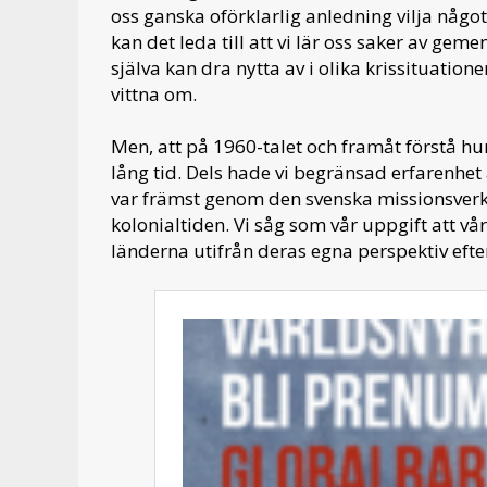
oss ganska oförklarlig anledning vilja någo
kan det leda till att vi lär oss saker av gem
själva kan dra nytta av i olika krissituation
vittna om.
Men, att på 1960-talet och framåt förstå hur
lång tid. Dels hade vi begränsad erfarenhet av
var främst genom den svenska missionsverk
kolonialtiden. Vi såg som vår uppgift att vår
länderna utifrån deras egna perspektiv efte