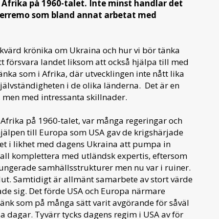
l Afrika på 1960-talet. Inte minst handlar det
 Gerremo som bland annat arbetat med
kvärd krönika om Ukraina och hur vi bör tänka
att försvara landet liksom att också hjälpa till med
änka som i Afrika, där utvecklingen inte nått lika
älvständigheten i de olika länderna. Det är en
se, men med intressanta skillnader.
ll Afrika på 1960-talet, var många regeringar och
hjälpen till Europa som USA gav de krigshärjade
det i likhet med dagens Ukraina att pumpa in
fall komplettera med utländsk expertis, eftersom
ungerade samhällsstrukturer men nu var i ruiner.
 slut. Samtidigt är allmänt samarbete av stort värde
 visade sig. Det förde USA och Europa närmare
 länk som på många sätt varit avgörande för såväl
sa dagar. Tyvärr tycks dagens regim i USA av för