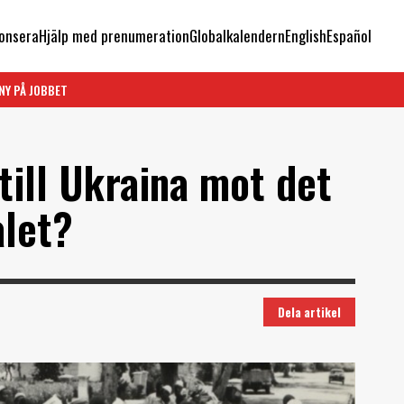
onsera
Hjälp med prenumeration
Globalkalendern
English
Español
NY PÅ JOBBET
 till Ukraina mot det
talet?
Dela artikel