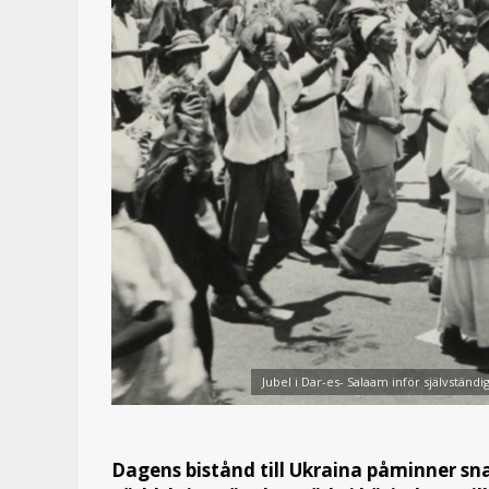
Jubel i Dar-es- Salaam inför självständ
Dagens bistånd till Ukraina påminner sn