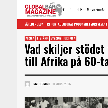
Om Global Bar Magazine
Ann
VÄRLDEN
DEBATT
REPORTAGE
GLOBAL PODD
NYHETSBREV
EVENT
AFRIKA
BISTÅND
SVERIGE
UKRAINA
Vad skiljer stödet
till Afrika på 60-
INGE GERREMO
10 MARS, 2026