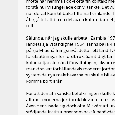
mötte här hemma fick vi ofta fin kontakt med
förstå hur vi fungerade och vi tänkte. Det vi, 
när de väl kom tillbaka till sina hemländer
återgå till att bli en del av en kultur där de
roll.
Sålunda, när jag skulle arbeta i Zambia 19
landets självständighet 1964, fanns bara 
på självhushållningsnivå, detta i ett land 
förutsättningar för jordbruk. Samtidigt fann
kolonialtjänstemän i förvaltningen, liksom e
man drev ett förhållandevis modernt jordbru
system de nya makthavarna nu skulle bli av m
komma bort ifrån.
För att den afrikanska befolkningen skulle 
alltmer moderna jordbruk blev inte minst v
Även den visade sig dock ofta få svårt att u
stödjande institutioner som också behövdes, 