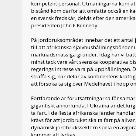
kompetent personal. Utmaningarna kom att b
bistånd kom därför att omfatta också en kad
en svensk fredskår, delvis efter den amer
presidenten John F Kennedy.
På jordbruksområdet innebar det ett antal 
till att afrikanska självhushållningsbönde
marknadsmässiga grunder. Idag har vi bätt
minst tack vare vårt svenska kooperativa bi
regerings intresse vara på upphällningen. D
straffa sig, när delar av kontinentens kraft
att försöka ta sig över Medelhavet i hopp o
Fortfarande är förutsättningarna för samarb
gigantiskt annorlunda. I Ukraina är det krig
ta fart. I de flesta afrikanska länder handl
krävs för att jordbruket ska ta fart på allv
dynamisk jordbrukssektorn spela en avgöra
kommer att lyckas.