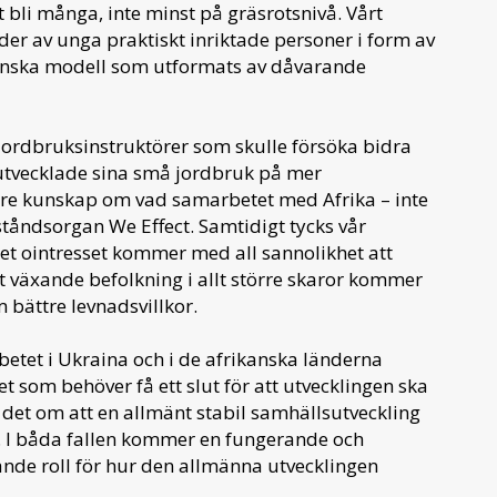
li många, inte minst på gräsrotsnivå. Vårt
er av unga praktiskt inriktade personer i form av
ikanska modell som utformats av dåvarande
jordbruksinstruktörer som skulle försöka bidra
r utvecklade sina små jordbruk på mer
re kunskap om vad samarbetet med Afrika – inte
ståndsorgan We Effect. Samtidigt tycks vår
et ointresset kommer med all sannolikhet att
igt växande befolkning i allt större skaror kommer
m bättre levnadsvillkor.
etet i Ukraina och i de afrikanska länderna
et som behöver få ett slut för att utvecklingen ska
ar det om att en allmänt stabil samhällsutveckling
ar. I båda fallen kommer en fungerande och
nde roll för hur den allmänna utvecklingen