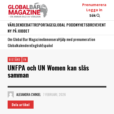
Prenumerera
Logga in
Sök
VÄRLDEN
DEBATT
REPORTAGE
GLOBAL PODD
NYHETSBREV
EVENT
NY PÅ JOBBET
Om Global Bar Magazine
Annonsera
Hjälp med prenumeration
Globalkalendern
English
Español
BISTÅND
FN
UNFPA och UN Women kan slås
samman
ALEXANDRA CWIKIEL
7 FEBRUARI, 2026
Dela artikel