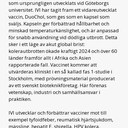
som ursprungligen utvecklats vid Göteborgs
universitet. IVI har tagit fram ett vidareutvecklat
vaccin, DuoChol, som ges som en kapsel som
sväljs. Kapseln ger förbättrad hållbarhet och
minskad temperaturkänslighet, och är anpassad
för snabb användning vid dödliga utbrott. Detta
sker i ett läge av akut global brist:
kolerautbrotten ökade kraftigt 2024 och över 60
länder framför allt i Afrika och Asien
rapporterade fall. Vaccinet kommer att
utvärderas kliniskt i en så kallad fas 1-studie i
Stockholm, med prövningsmaterial producerat
av ett svenskt bioteknikföretag. Här förenas
vetenskap, industri och samhällsansvar i
praktiken.
IVI utvecklar och förbättrar vacciner mot till
exempel tyfoidfeber, reumatisk hjärtsjukdom,
mässling, hepatit E, shigella, HPV kolera,