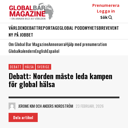
Prenumerera
Logga in
Sök
VÄRLDEN
DEBATT
REPORTAGE
GLOBAL PODD
NYHETSBREV
EVENT
NY PÅ JOBBET
Om Global Bar Magazine
Annonsera
Hjälp med prenumeration
Globalkalendern
English
Español
DEBATT
HÄLSA
SVERIGE
Debatt: Norden måste leda kampen
för global hälsa
JEROME KIM OCH ANDERS NORDSTRÖM
23 FEBRUARI, 2026
Dela artikel