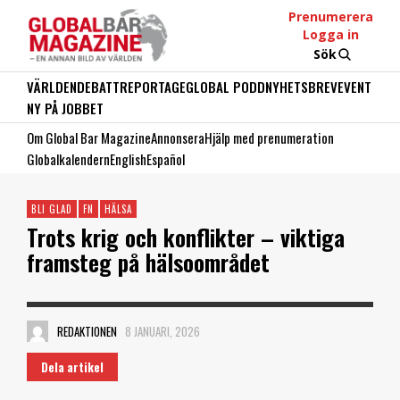
Prenumerera
Logga in
Sök
VÄRLDEN
DEBATT
REPORTAGE
GLOBAL PODD
NYHETSBREV
EVENT
NY PÅ JOBBET
Om Global Bar Magazine
Annonsera
Hjälp med prenumeration
Globalkalendern
English
Español
BLI GLAD
FN
HÄLSA
Trots krig och konflikter – viktiga
framsteg på hälsoområdet
REDAKTIONEN
8 JANUARI, 2026
Dela artikel