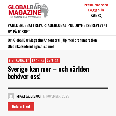
Prenumerera
Logga in
Sök
VÄRLDEN
DEBATT
REPORTAGE
GLOBAL PODD
NYHETSBREV
EVENT
NY PÅ JOBBET
Om Global Bar Magazine
Annonsera
Hjälp med prenumeration
Globalkalendern
English
Español
CIVILSAMHÄLLE
KRÖNIKA
SVERIGE
Sverige kan mer – och världen
behöver oss!
MIKAEL JÄGERSKOG
17 NOVEMBER, 2025
Dela artikel