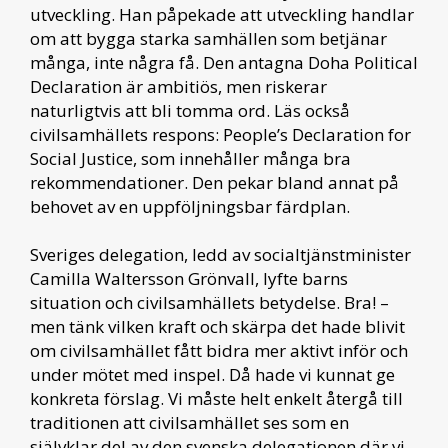
utveckling. Han påpekade att utveckling handlar
om att bygga starka samhällen som betjänar
många, inte några få. Den antagna Doha Political
Declaration är ambitiös, men riskerar
naturligtvis att bli tomma ord. Läs också
civilsamhällets respons: People’s Declaration for
Social Justice, som innehåller många bra
rekommendationer. Den pekar bland annat på
behovet av en uppföljningsbar färdplan.
Sveriges delegation, ledd av socialtjänstminister
Camilla Waltersson Grönvall, lyfte barns
situation och civilsamhällets betydelse. Bra! –
men tänk vilken kraft och skärpa det hade blivit
om civilsamhället fått bidra mer aktivt inför och
under mötet med inspel. Då hade vi kunnat ge
konkreta förslag. Vi måste helt enkelt återgå till
traditionen att civilsamhället ses som en
självklar del av den svenska delegationen där vi