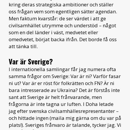
kring deras strategiska ambitioner och ställer
oss frågan vem som egentligen sätter agendan.
Men faktum kvarstår: de ser värdet i att ge
civilsamhället utrymme och understöd – något
som en del länder i väst, medvetet eller
omedvetet, börjat backa ifrån. Det borde få oss
att tänka till.
Var är Sverige?
I internationella samlingar får jag numera ofta
samma frågor om Sverige: Var är ni? Varför fasar
ni ut? Var är er röst för folkrätten och FN? Är ni
bara intresserade av Ukraina? Det är förstås inte
sant att Sverige är helt frånvarande, men
frågorna är inte tagna ur luften. I Doha letade
jag efter svenska civilsamhällesrepresentanter –
och hittade ingen (maila mig gärna om du var på
plats!). Sveriges frånvaro är talande, tycker jag. Vi