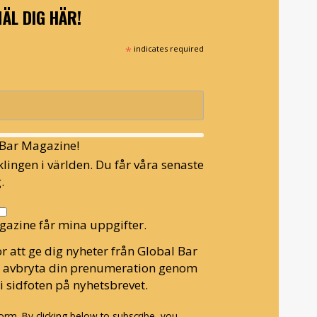
ÄL DIG HÄR!
*
indicates required
l Bar Magazine!
lingen i världen. Du får våra senaste
.
gazine får mina uppgifter.
r att ge dig nyheter från Global Bar
n avbryta din prenumeration genom
i sidfoten på nyhetsbrevet.
rm. By clicking below to subscribe, you