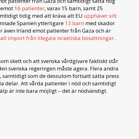
emot patienter från Gaza och samtidigt sätta hög
n emot
16 patienter
, varav 15 barn, samt 25
tidigt tidig med att kräva att EU
upphäver sitt
mnade Spanien ytterligare
13 barn
med skador
tar även Irland emot patienter från Gaza och är
all import från illegala israeliska bosättningar
.
som skett och att svenska vårdgivare faktiskt står
den svenska regeringen måste agera. Flera andra
 samtidigt som de dessutom fortsatt sätta press
a delar. Att vårda patienter i nöd och samtidigt
älp är inte bara möjligt – det är nödvändigt.