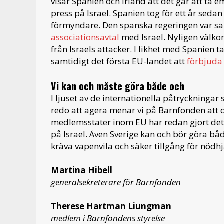
visar Spanien och Irland att det går att ta 
press på Israel. Spanien tog för ett år seda
förmyndare. Den spanska regeringen var sam
associationsavtal
med Israel. Nyligen välko
från Israels attacker. I likhet med Spanien 
samtidigt det första EU-landet att
förbjuda 
Vi kan och måste göra både och
I ljuset av de internationella påtryckningar 
redo att agera menar vi på Barnfonden att 
medlemsstater inom EU har redan gjort det,
på Israel. Även Sverige kan och bör göra båd
kräva vapenvila och säker tillgång för nödhj
Martina Hibell
generalsekreterare för Barnfonden
Therese Hartman Liungman
medlem i Barnfondens styrelse