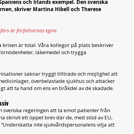
 Spaniens och Irlands exempel. Den svenska
rnen, skriver Martina Hibell och Therese
mförs är författarnas egna.
krisen är total. Våra kollegor på plats beskriver
 förnödenheter, läkemedel och trygga
sationer saknar tryggt tillträde och möjlighet att
edicinlager, överbelastade sjukhus och attacker
ligt att ta hand om ens en bråkdel av de skadade.
ssiv
n svenska regeringen att ta emot patienter från
a skrivit ett öppet brev där de, med stöd av EU,
:
“
Underskatta inte sjukvårdspersonalens vilja att