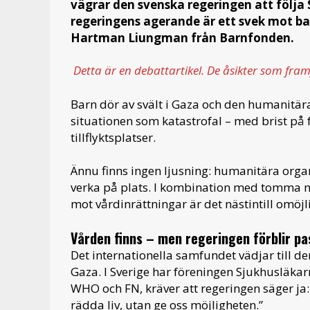
vägrar den svenska regeringen att följa
regeringens agerande är ett svek mot ba
Hartman Liungman från Barnfonden.
Detta är en debattartikel. De åsikter som fra
Barn dör av svält i Gaza och den humanitära 
situationen som katastrofal – med brist på
tillflyktsplatser.
Ännu finns ingen ljusning: humanitära organi
verka på plats. I kombination med tomma m
mot vårdinrättningar är det nästintill omöj
Vården finns – men regeringen förblir pa
Det internationella samfundet vädjar till de
Gaza. I Sverige har föreningen Sjukhusläkarn
WHO och FN, kräver att regeringen säger ja
rädda liv, utan ge oss möjligheten.”