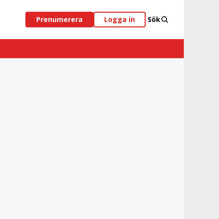
Prenumerera
Logga in
Sök