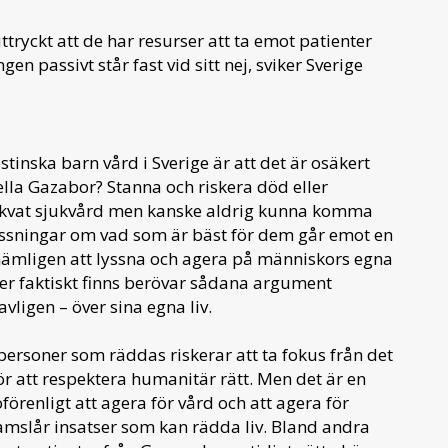
ttryckt att de har resurser att ta emot patienter
n passivt står fast vid sitt nej, sviker Sverige
tinska barn vård i Sverige är att det är osäkert
lla Gazabor? Stanna och riskera död eller
adekvat sjukvård men kanske aldrig kunna komma
gissningar om vad som är bäst för dem går emot en
ämligen att lyssna och agera på människors egna
er faktiskt finns berövar sådana argument
vligen – över sina egna liv.
personer som räddas riskerar att ta fokus från det
ör att respektera humanitär rätt. Men det är en
oförenligt att agera för vård och att agera för
amslår insatser som kan rädda liv. Bland andra