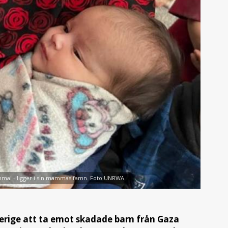
mmal - ligger i sin mammas famn. Foto:UNRWA.
Sverige att ta emot skadade barn från Gaza