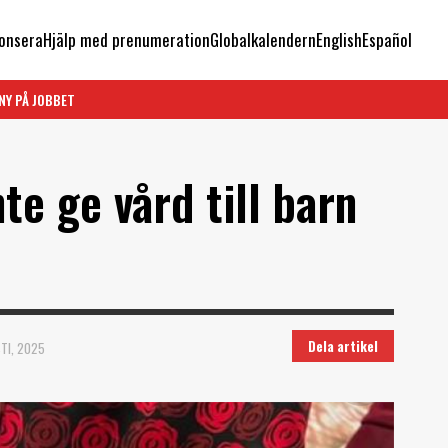
onsera
Hjälp med prenumeration
Globalkalendern
English
Español
NY PÅ JOBBET
te ge vård till barn
Dela artikel
TI, 2025