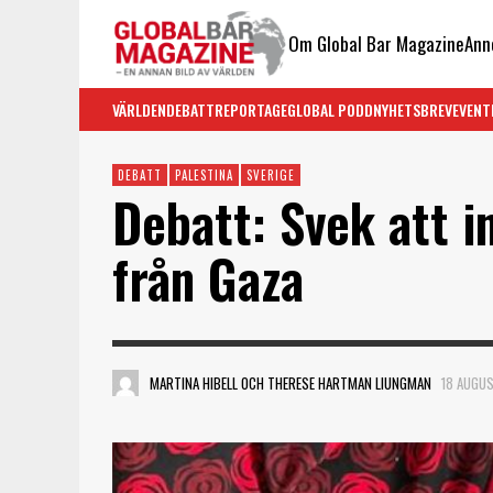
Om Global Bar Magazine
Ann
VÄRLDEN
DEBATT
REPORTAGE
GLOBAL PODD
NYHETSBREV
EVENT
DEBATT
PALESTINA
SVERIGE
Debatt: Svek att in
från Gaza
MARTINA HIBELL OCH THERESE HARTMAN LIUNGMAN
18 AUGUS