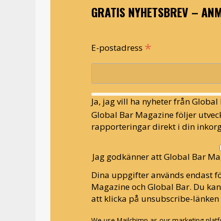
GRATIS NYHETSBREV – ANM
*
E-postadress
Ja, jag vill ha nyheter från Globa
Global Bar Magazine följer utveck
rapporteringar direkt i din inkorg
Jag godkänner att Global Bar Ma
Dina uppgifter används endast fö
Magazine och Global Bar. Du ka
att klicka på unsubscribe-länken 
We use Mailchimp as our marketing platfo