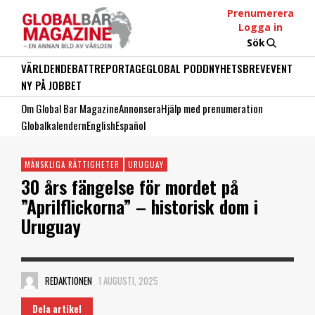
Prenumerera
Logga in
Sök
VÄRLDEN
DEBATT
REPORTAGE
GLOBAL PODD
NYHETSBREV
EVENT
NY PÅ JOBBET
Om Global Bar Magazine
Annonsera
Hjälp med prenumeration
Globalkalendern
English
Español
MÄNSKLIGA RÄTTIGHETER
URUGUAY
30 års fängelse för mordet på
”Aprilflickorna” – historisk dom i
Uruguay
REDAKTIONEN
1 AUGUSTI, 2025
Dela artikel