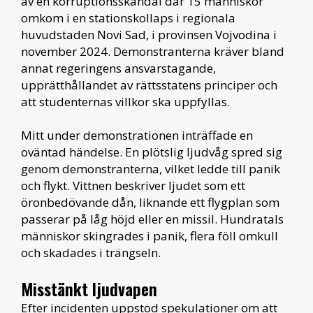
av en korruptionsskandal där 15 människor
omkom i en stationskollaps i regionala
huvudstaden Novi Sad, i provinsen Vojvodina i
november 2024. Demonstranterna kräver bland
annat regeringens ansvarstagande,
upprätthållandet av rättsstatens principer och
att studenternas villkor ska uppfyllas.
Mitt under demonstrationen inträffade en
oväntad händelse. En plötslig ljudvåg spred sig
genom demonstranterna, vilket ledde till panik
och flykt. Vittnen beskriver ljudet som ett
öronbedövande dån, liknande ett flygplan som
passerar på låg höjd eller en missil. Hundratals
människor skingrades i panik, flera föll omkull
och skadades i trängseln.
Misstänkt ljudvapen
Efter incidenten uppstod spekulationer om att