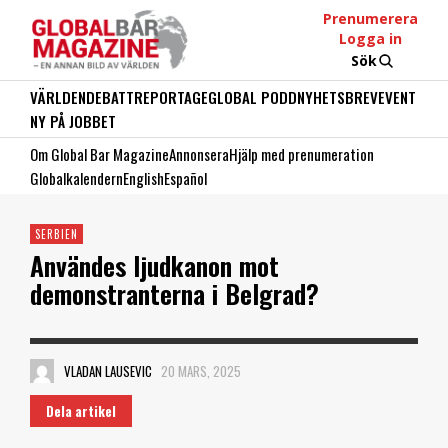
Prenumerera
Logga in
Sök
VÄRLDEN
DEBATT
REPORTAGE
GLOBAL PODD
NYHETSBREV
EVENT
NY PÅ JOBBET
Om Global Bar Magazine
Annonsera
Hjälp med prenumeration
Globalkalendern
English
Español
SERBIEN
Användes ljudkanon mot
demonstranterna i Belgrad?
VLADAN LAUSEVIC
20 MARS, 2025
Dela artikel