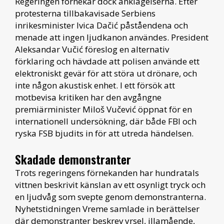
Regeringen förnekar dock anklagelserna. Efter
protesterna tillbakavisade Serbiens
inrikesminister Ivica Dačić påståendena och
menade att ingen ljudkanon användes. President
Aleksandar Vučić föreslog en alternativ
förklaring och hävdade att polisen använde ett
elektroniskt gevär för att störa ut drönare, och
inte någon akustisk enhet. I ett försök att
motbevisa kritiken har den avgångne
premiärminister Miloš Vučević öppnat för en
internationell undersökning, där både FBI och
ryska FSB bjudits in för att utreda händelsen.
Skadade demonstranter
Trots regeringens förnekanden har hundratals
vittnen beskrivit känslan av ett osynligt tryck och
en ljudvåg som svepte genom demonstranterna.
Nyhetstidningen Vreme samlade in berättelser
där demonstranter beskrev yrsel, illamående,