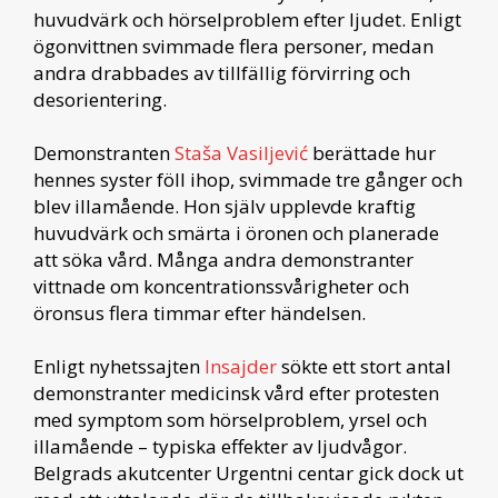
huvudvärk och hörselproblem efter ljudet. Enligt
ögonvittnen svimmade flera personer, medan
andra drabbades av tillfällig förvirring och
desorientering.
Demonstranten
Staša Vasiljević
berättade hur
hennes syster föll ihop, svimmade tre gånger och
blev illamående. Hon själv upplevde kraftig
huvudvärk och smärta i öronen och planerade
att söka vård. Många andra demonstranter
vittnade om koncentrationssvårigheter och
öronsus flera timmar efter händelsen.
Enligt nyhetssajten
Insajder
sökte ett stort antal
demonstranter medicinsk vård efter protesten
med symptom som hörselproblem, yrsel och
illamående – typiska effekter av ljudvågor.
Belgrads akutcenter Urgentni centar gick dock ut