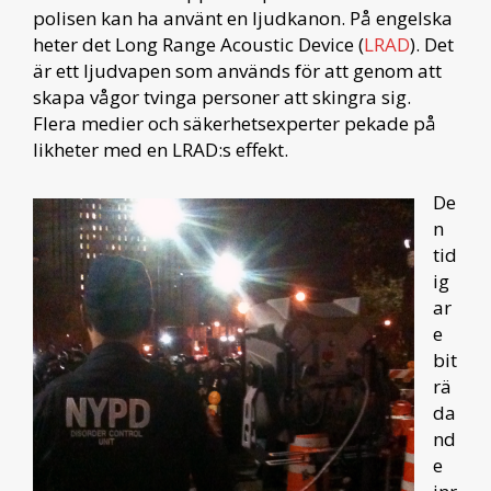
polisen kan ha använt en ljudkanon. På engelska
heter det Long Range Acoustic Device (
LRAD
). Det
är ett ljudvapen som används för att genom att
skapa vågor tvinga personer att skingra sig.
Flera medier och säkerhetsexperter pekade på
likheter med en LRAD:s effekt.
De
n
tid
ig
ar
e
bit
rä
da
nd
e