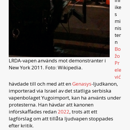
inr
ike
s
mi
nis
ter
n
Bo
žo
LRDA-vapen används mot demonstranter i
Pr
New York 2011. Foto: Wikipedia.
ele
vić
hävdade till och med att en
Genasys
-ljudkanon,
importerad via Israel av det statliga serbiska
vapenbolaget Yugoimport, kan ha använts under
protesterna. Han hävdar att kanonen
införskaffades redan
2022
, trots att ett
lagförslag om att tillåta ljudvapen stoppades
efter kritik.