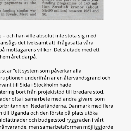
– och han ville absolut inte stöta sig med
ansågs det tveksamt att ifrågasätta våra
på mottagarens villkor. Det slutade med ett
 hem året därpå.
ust är ”ett system som påverkar alla
rruptionen underifrån är en återvändsgränd och
vänt till Sida i Stockholm hade
ring bort från projektstöd till bredare stöd,
nader ofta i samarbete med andra givare, som
Storbritannien, Nederländerna, Danmark med flera
m till Uganda och den förste på plats utöka
dlättnader och budgetstöd ryggraden i vårt
r frånvarande, men samarbetsformen möjliggjorde