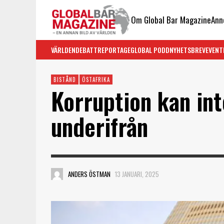
Om Global Bar Magazine
Ann
VÄRLDEN
DEBATT
REPORTAGE
GLOBAL PODD
NYHETSBREV
EVENT
BISTÅND
ÖSTAFRIKA
Korruption kan in
underifrån
ANDERS ÖSTMAN
13 JANUARI, 2025