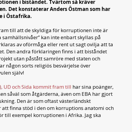
tionen i biståndet. Tvärtom så kräver
en. Det konstaterar Anders Östman som har
 i Östafrika.
ram till att de skyldiga för korruptionen inte är
a samhällsnivåer” kan inte enbart skyllas på
laras av oförmåga eller rent ut sagt ovilja att ta
t. Den andra förklaringen finns i att biståndet
ojekt utan påstått samröre med staten och
ar någon sorts religiös besvärjelse över
ulen själv!
, UD och Sida kommit fram till
har sina poänger,
sen såväl som åtgärderna, även om EBA har gjort
skning. Den är som oftast västerländskt
år att finna stöd i den om korruptions anatomi och
 till exempel korruptionen i Afrika. Jag ska