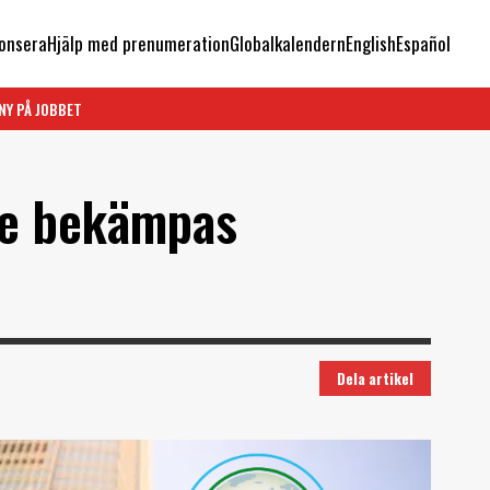
onsera
Hjälp med prenumeration
Globalkalendern
English
Español
NY PÅ JOBBET
te bekämpas
Dela artikel