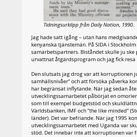
Tidningsurklipp från Daily Nation, 1990.
Jag hade satt igång – utan hans medgivande 
kenyanska tjänstemän. På SIDA i Stockholm 
samarbetspartners. Biståndet skulle ju ske 
urvattnat åtgärdsprogram och jag fick resa
Den slutsats jag drog var att korruptionen j
samhällsnivåer” och att försöka påverka ko
har begränsat inflytande. När jag sedan åter
utvecklingssamarbetet påbörjat en omoriente
som till exempel budgetstöd och skuldlätt
Världsbanken, IMF och ”the like minded” (
länder). Det var befriande. När jag 1995 ko
utvecklingssamarbetet med Uganda var skul
stöd. Det innebar inte att korruptionen va