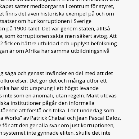
rskapet sätter medborgarna i centrum för styret,
t finns det även historiska exempel på och om
utsatser om hur korruptionen i Sverige
n på 1900-talet. Det var genom staten, alltså
ge, som korruptionen sakta men säkert avtog. Att
 fick en bättre utbildad och upplyst befolkning
rågan är om Afrika har samma utbildningsnivå
 jag säga och genast invänder en del med att det
olkrörelser. Det gör det och många utför ett
ka har sitt ursprung i ett högst levande
 inte som en anomali, utan regeln. Makt utövas
ska institutioner pågår den informella
ående att förstå och tolka. I det underlag som
ika Works” av Patrick Chabal och Jean Pascal Daloz,
 för att den ger alla svar om just korruptionen,
systemet inte gynnade eliten, skulle det inte