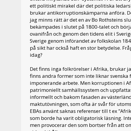
ett politiskt mirakel där det politiska leda
brukar antikorruptionskämparna anföra. De
jag minns rätt är det en av Bo Rothsteins sl
bekämpades i slutet på 1800-talet och börja
ovanifrån och genom den tidens elit i Sveri
Sverige genom införandet av folkskolan 1842
på sikt har också haft en stor betydelse. F
idag?
Det finns inga folkrörelser i Afrika, brukar
finns andra former som inte liknar svenska f
imponerande arbete. Men korruptionen i Afri
patrimoniellt samhällssystem och uppfattas
informellt och bakom fasaden av västerländ
maktutövningen, som ofta är svår för utomst
EBAs använt saknas referenser till t ex ”Afr
som borde ha varit obligatorisk läsning. Inte
men provocerar den som bortser från att om 