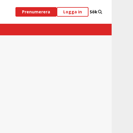
Prenumerera
Logga in
Sök