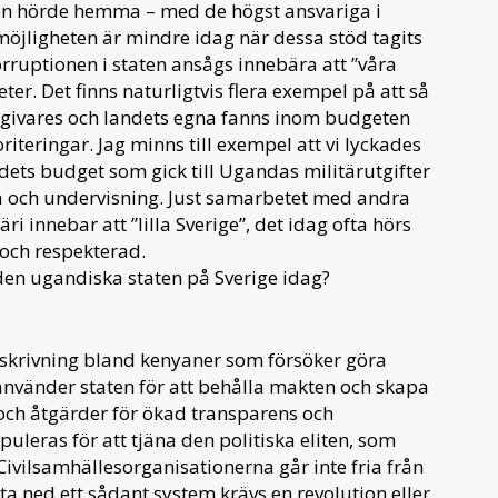
den hörde hemma – med de högst ansvariga i
öjligheten är mindre idag när dessa stöd tagits
orruptionen i staten ansågs innebära att ”våra
ter. Det finns naturligtvis flera exempel på att så
 givares och landets egna fanns inom budgeten
iteringar. Jag minns till exempel att vi lyckades
ndets budget som gick till Ugandas militärutgifter
lsa och undervisning. Just samarbetet med andra
äri innebar att ”lilla Sverige”, det idag ofta hörs
 och respekterad.
den ugandiska staten på Sverige idag?
beskrivning bland kenyaner som försöker göra
 använder staten för att behålla makten och skapa
ch åtgärder för ökad transparens och
eras för att tjäna den politiska eliten, som
 Civilsamhällesorganisationerna går inte fria från
yta ned ett sådant system krävs en revolution eller