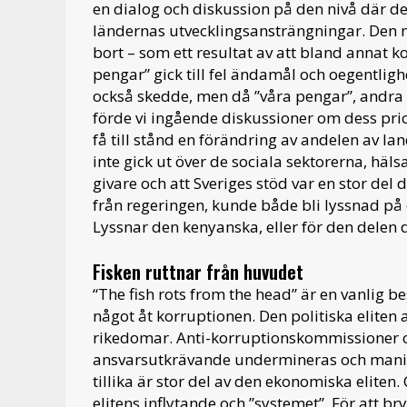
en dialog och diskussion på den nivå där 
ländernas utvecklingsansträngningar. Den m
bort – som ett resultat av att bland annat k
pengar” gick till fel ändamål och oegentlighe
också skedde, men då ”våra pengar”, andra
förde vi ingående diskussioner om dess prior
få till stånd en förändring av andelen av la
inte gick ut över de sociala sektorerna, hä
givare och att Sveriges stöd var en stor del d
från regeringen, kunde både bli lyssnad på
Lyssnar den kenyanska, eller för den delen 
Fisken ruttnar från huvudet
“The fish rots from the head” är en vanlig 
något åt korruptionen. Den politiska eliten
rikedomar. Anti-korruptionskommissioner o
ansvarsutkrävande undermineras och manipul
tillika är stor del av den ekonomiska eliten.
elitens inflytande och ”systemet”. För att br