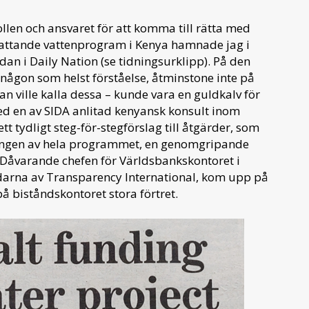
llen och ansvaret för att komma till rätta med
attande vattenprogram i Kenya hamnade jag i
dan i Daily Nation (se tidningsurklipp). På den
 någon som helst förståelse, åtminstone inte på
man ville kalla dessa – kunde vara en guldkalv för
d en av SIDA anlitad kenyansk konsult inom
 tydligt steg-för-stegförslag till åtgärder, som
eringen av hela programmet, en genomgripande
 Dåvarande chefen för Världsbankskontoret i
ndarna av Transparency International, kom upp på
på biståndskontoret stora förtret.