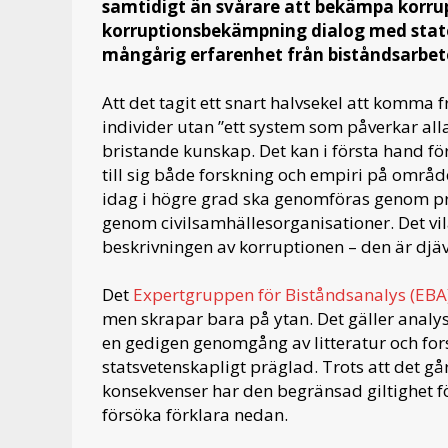
samtidigt än svårare att bekämpa korrup
korruptionsbekämpning dialog med stat
mångårig erfarenhet från biståndsarbete
Att det tagit ett snart halvsekel att komma f
individer utan ”ett system som påverkar all
bristande kunskap. Det kan i första hand förk
till sig både forskning och empiri på område
idag i högre grad ska genomföras genom pr
genom civilsamhällesorganisationer. Det vil
beskrivningen av korruptionen – den är djäv
Det
Expertgruppen för Biståndsanalys (EBA)
men skrapar bara på ytan. Det gäller analy
en gedigen genomgång av litteratur och for
statsvetenskapligt präglad. Trots att det g
konsekvenser har den begränsad giltighet för
försöka förklara nedan.