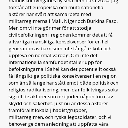
människor tvingades fly sina hem bara 2024. Jag
förstår att europeiska och multinationella
aktörer har svårt att samarbeta med
militärregimerna i Mali, Niger och Burkina Faso.
Men om vi inte gör mer för att stödja
civilbefolkningen i regionen kommer det att få
allvarliga mänskliga konsekvenser för en hel
generation av barn som inte får gå i skola och
uppleva en normal vardag. Om inte det
internationella samfundet ställer upp för
befolkningarna i Sahel kan det potentiellt också
få långsiktiga politiska konsekvenser i en region
som än så länge har stått emot både politisk och
religiös radikalisering, men där folk tvingas söka
sig till de aktörer som erbjuder någon form av
skydd och säkerhet. Just nu är dessa aktörer
framförallt lokala jihadistgrupper,
militärregimen, och ryska legosoldater; och vi
behöver ge dem anledning att uppfatta våra