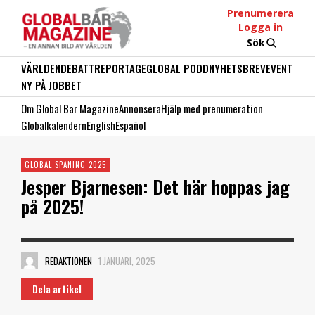
Prenumerera
Logga in
Sök
VÄRLDEN
DEBATT
REPORTAGE
GLOBAL PODD
NYHETSBREV
EVENT
NY PÅ JOBBET
Om Global Bar Magazine
Annonsera
Hjälp med prenumeration
Globalkalendern
English
Español
GLOBAL SPANING 2025
Jesper Bjarnesen: Det här hoppas jag
på 2025!
REDAKTIONEN
1 JANUARI, 2025
Dela artikel