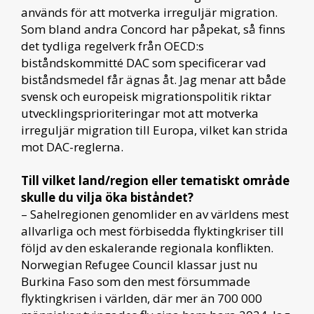
används för att motverka irreguljär migration.
Som bland andra Concord har påpekat, så finns
det tydliga regelverk från OECD:s
biståndskommitté DAC som specificerar vad
biståndsmedel får ägnas åt. Jag menar att både
svensk och europeisk migrationspolitik riktar
utvecklingsprioriteringar mot att motverka
irreguljär migration till Europa, vilket kan strida
mot DAC-reglerna.
Till vilket land/region eller tematiskt område
skulle du vilja öka biståndet?
– Sahelregionen genomlider en av världens mest
allvarliga och mest förbisedda flyktingkriser till
följd av den eskalerande regionala konflikten.
Norwegian Refugee Council klassar just nu
Burkina Faso som den mest försummade
flyktingkrisen i världen, där mer än 700 000