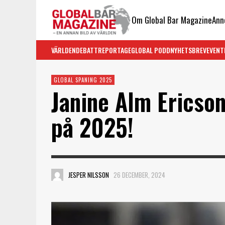
Om Global Bar Magazine
Ann
VÄRLDEN
DEBATT
REPORTAGE
GLOBAL PODD
NYHETSBREV
EVENT
GLOBAL SPANING 2025
Janine Alm Ericson
på 2025!
JESPER NILSSON
26 DECEMBER, 2024