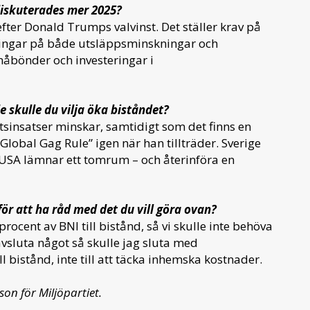
 diskuterades mer 2025?
fter Donald Trumps valvinst. Det ställer krav på
atsningar på både utsläppsminskningar och
åbönder och investeringar i
e skulle du vilja öka biståndet?
etsinsatser minskar, samtidigt som det finns en
lobal Gag Rule” igen när han tillträder. Sverige
USA lämnar ett tomrum – och återinföra en
för att ha råd med det du vill göra ovan?
procent av BNI till bistånd, så vi skulle inte behöva
avsluta något så skulle jag sluta med
 bistånd, inte till att täcka inhemska kostnader.
son för Miljöpartiet.