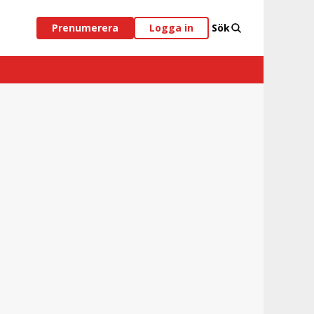
Prenumerera
Logga in
Sök