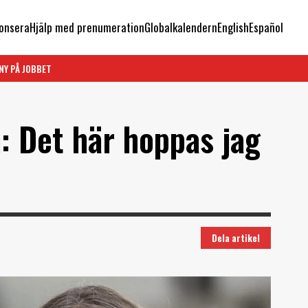
onsera
Hjälp med prenumeration
Globalkalendern
English
Español
NY PÅ JOBBET
: Det här hoppas jag
Dela artikel