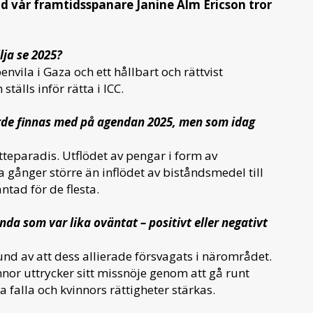
ad vår framtidsspanare Janine Alm Ericson tror
ilja se 2025?
vila i Gaza och ett hållbart och rättvist
ställs inför rätta i ICC.
orde finnas med på agendan 2025, men som idag
tteparadis. Utflödet av pengar i form av
ra gånger större än inflödet av biståndsmedel till
ntad för de flesta.
da som var lika oväntat – positivt eller negativt
nd av att dess allierade försvagats i närområdet.
innor uttrycker sitt missnöje genom att gå runt
a falla och kvinnors rättigheter stärkas.