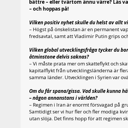
bättre – eller tvärtom ännu värre? Läs v
– och hoppas på!
Vilken positiv nyhet skulle du helst av allt v
– Högst på önskelistan är en permanent vapen
fredsavtal, samt att Vladimir Putin grips och 
Vilken global utvecklingsfråga tycker du b
åtminstone delvis saknas?
– Vi måste prata mer om skatteflykt och ska
kapitalflykt från utvecklingsländerna är fle
samma länder. Utvecklingen i Syrien var ovä
Om du får spana/gissa. Vad skulle kunna hän
– någon annanstans i världen?
– Regimen i Iran är enormt försvagad på gru
Samtidigt ser vi hur fler och fler modiga kv
utan slöja. Det finns hopp för att regimen sk