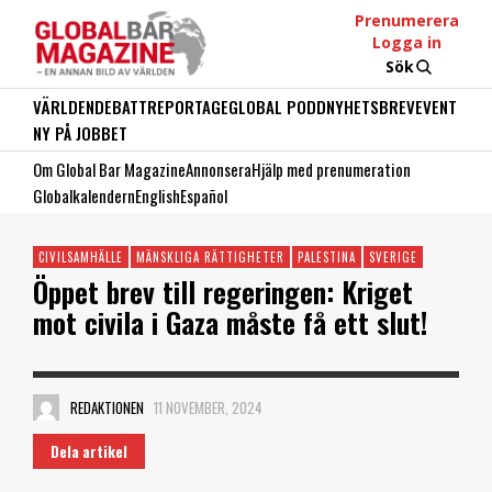
Prenumerera
Logga in
Sök
VÄRLDEN
DEBATT
REPORTAGE
GLOBAL PODD
NYHETSBREV
EVENT
NY PÅ JOBBET
Om Global Bar Magazine
Annonsera
Hjälp med prenumeration
Globalkalendern
English
Español
CIVILSAMHÄLLE
MÄNSKLIGA RÄTTIGHETER
PALESTINA
SVERIGE
Öppet brev till regeringen: Kriget
mot civila i Gaza måste få ett slut!
REDAKTIONEN
11 NOVEMBER, 2024
Dela artikel