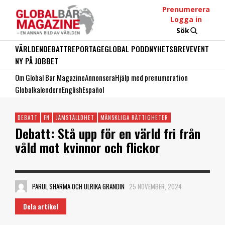
Prenumerera
Logga in
Sök
VÄRLDEN
DEBATT
REPORTAGE
GLOBAL PODD
NYHETSBREV
EVENT
NY PÅ JOBBET
Om Global Bar Magazine
Annonsera
Hjälp med prenumeration
Globalkalendern
English
Español
DEBATT
FN
JÄMSTÄLLDHET
MÄNSKLIGA RÄTTIGHETER
Debatt: Stå upp för en värld fri från
våld mot kvinnor och flickor
PARUL SHARMA OCH ULRIKA GRANDIN
25 NOVEMBER, 2024
Dela artikel