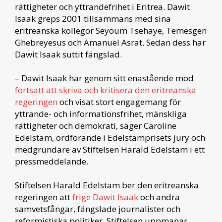
rättigheter och yttrandefrihet i Eritrea. Dawit
Isaak greps 2001 tillsammans med sina
eritreanska kollegor Seyoum Tsehaye, Temesgen
Ghebreyesus och Amanuel Asrat. Sedan dess har
Dawit Isaak suttit fängslad.
– Dawit Isaak har genom sitt enastående mod
fortsatt att skriva och kritisera den eritreanska
regeringen
och visat stort engagemang för
yttrande- och informationsfrihet, mänskliga
rättigheter och demokrati, säger Caroline
Edelstam, ordförande i Edelstamprisets jury och
medgrundare av Stiftelsen Harald Edelstam i ett
pressmeddelande.
Stiftelsen Harald Edelstam ber den eritreanska
regeringen att
frige Dawit Isaak
och andra
samvetsfångar, fängslade journalister och
reformistiska politiker. Stiftelsen uppmanar