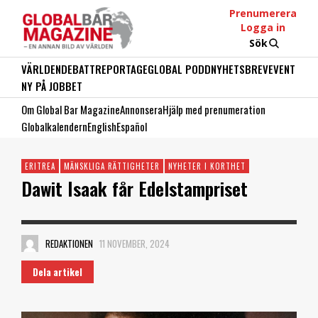
Prenumerera
Logga in
Sök
VÄRLDEN
DEBATT
REPORTAGE
GLOBAL PODD
NYHETSBREV
EVENT
NY PÅ JOBBET
Om Global Bar Magazine
Annonsera
Hjälp med prenumeration
Globalkalendern
English
Español
ERITREA
MÄNSKLIGA RÄTTIGHETER
NYHETER I KORTHET
Dawit Isaak får Edelstampriset
REDAKTIONEN
11 NOVEMBER, 2024
Dela artikel