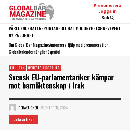
Prenumerera
Logga in
Sök
VÄRLDEN
DEBATT
REPORTAGE
GLOBAL PODD
NYHETSBREV
EVENT
NY PÅ JOBBET
Om Global Bar Magazine
Annonsera
Hjälp med prenumeration
Globalkalendern
English
Español
EU
IRAK
NYHETER I KORTHET
Svensk EU-parlamentariker kämpar
mot barnäktenskap i Irak
REDAKTIONEN
16 OKTOBER, 2024
Dela artikel