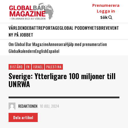
Prenumerera
Logga in
Sök
VÄRLDEN
DEBATT
REPORTAGE
GLOBAL PODD
NYHETSBREV
EVENT
NY PÅ JOBBET
Om Global Bar Magazine
Annonsera
Hjälp med prenumeration
Globalkalendern
English
Español
BISTÅND
FN
ISRAEL
PALESTINA
Sverige: Ytterligare 100 miljoner till
UNRWA
REDAKTIONEN
10 JULI, 2024
Dela artikel