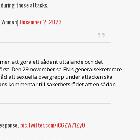
 during those attacks.
_Women)
December 2, 2023
en att göra ett sådant uttalande och det
först. Den 29 november sa FN:s generalsekreterare
sråd att sexuella övergrepp under attacken ska
s kommentar till säkerhetsrådet att en sådan
response.
pic.twitter.com/iC6ZW71Zy0