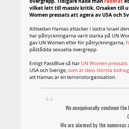
övergrepp. Tidigare hade man
raderat
et
vilket lett till massiv kritik. Orsaken ti
Women pressats att agera av USA och Sv
Alltsedan Hamas attacker i södra Israel de
har påtryckningarna varit starka på UN W
gav UN Women efter för påtryckningarna,
f
påstådda sexuella övergrepp.
Enligt PassBlue så har
UN Women pressats a
USA och Sverige,
som är dess största bidrag
att Hamas är en terroristorganisation.
We unequivocally condemn the b
We are alarmed by the numerous 