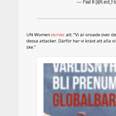
— Paul R (@Lord_Fl
UN Women
skriver
att: “Vi är oroade över 
dessa attacker. Därför har vi krävt att alla 
ske.”