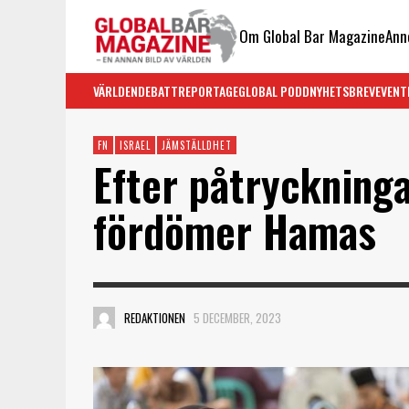
Om Global Bar Magazine
Ann
VÄRLDEN
DEBATT
REPORTAGE
GLOBAL PODD
NYHETSBREV
EVENT
FN
ISRAEL
JÄMSTÄLLDHET
Efter påtrycknin
fördömer Hamas
REDAKTIONEN
5 DECEMBER, 2023