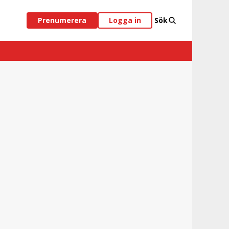
Prenumerera
Logga in
Sök