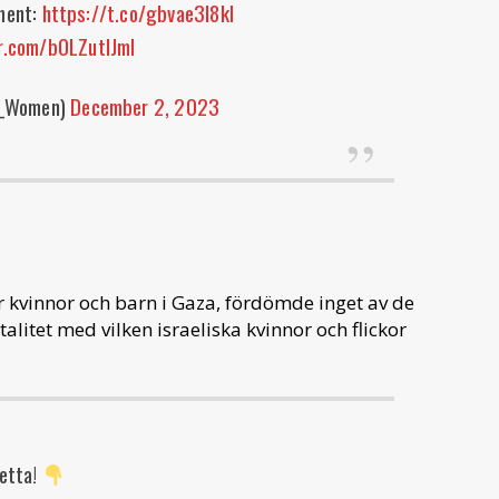
ement:
https://t.co/gbvae3l8kl
er.com/b0LZutlJmI
_Women)
December 2, 2023
 kvinnor och barn i Gaza, fördömde inget av de
tet med vilken israeliska kvinnor och flickor
etta!