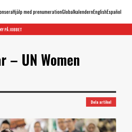
onsera
Hjälp med prenumeration
Globalkalendern
English
Español
NY PÅ JOBBET
gar – UN Women
Dela artikel