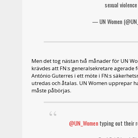
sexual violence
— UN Women (@UN
Men det tog nästan två månader för UN Wom
krävdes att FN:s generalsekretare agerade 
António Guterres i ett möte i FN:s säkerhet
utredas och åtalas. UN Women upprepar han
måste påbörjas.
@UN_Women
typing out their 