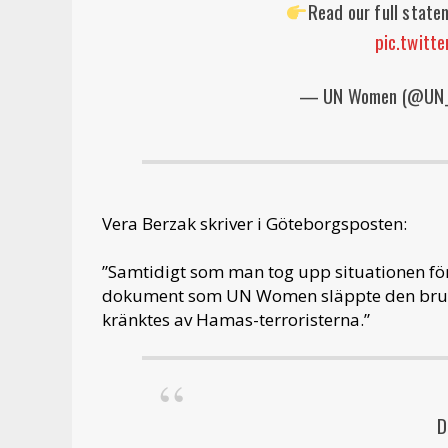
Read our full stat
pic.twitt
— UN Women (@UN
Vera Berzak skriver i Göteborgsposten:
”Samtidigt som man tog upp situationen för
dokument som UN Women släppte den brutali
kränktes av Hamas-terroristerna.”
D