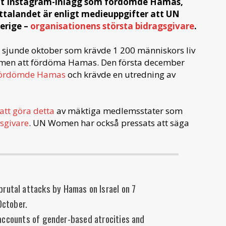
t Instagram-inlägg som fördömde Hamas,
ll uttalandet är enligt medieuppgifter att UN
erige –
organisationens största bidragsgivare
.
n sjunde oktober som krävde 1 200 människors liv
omen att fördöma Hamas. Den första december
ördömde Hamas
och krävde en utredning av
tt göra detta
av mäktiga medlemsstater som
sgivare
. UN Women har också pressats att säga
rutal attacks by Hamas on Israel on 7
October.
accounts of gender-based atrocities and