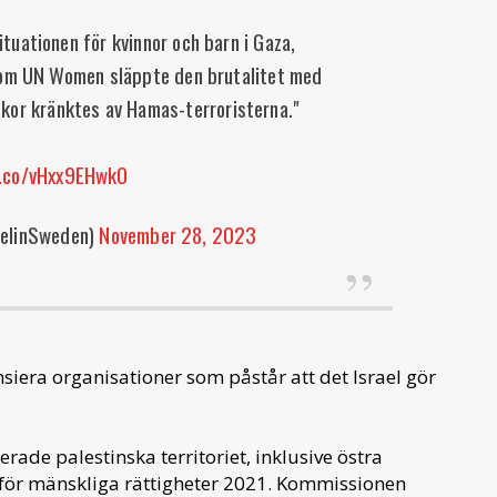
uationen för kvinnor och barn i Gaza,
om UN Women släppte den brutalitet med
ickor kränktes av Hamas-terroristerna."
t.co/vHxx9EHwkO
aelinSweden)
November 28, 2023
nsiera organisationer som påstår att det Israel gör
erade palestinska territoriet, inklusive östra
d för mänskliga rättigheter 2021. Kommissionen