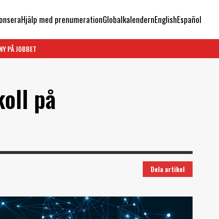
onsera
Hjälp med prenumeration
Globalkalendern
English
Español
NY PÅ JOBBET
oll på
Dela artikel