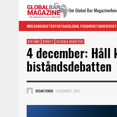
Om Global Bar Magazine
Ann
VÄRLDEN
DEBATT
REPORTAGE
GLOBAL PODD
NYHETSBREV
EVENT
BISTÅND
DEBATT
GLOBALA DEBATTEN
4 december: Håll k
biståndsdebatten
REDAKTIONEN
3 DECEMBER, 2023