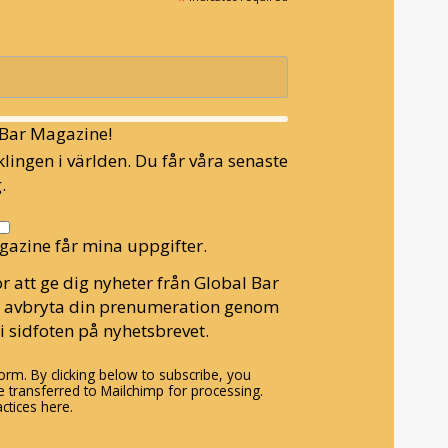
l Bar Magazine!
lingen i världen. Du får våra senaste
.
gazine får mina uppgifter.
r att ge dig nyheter från Global Bar
n avbryta din prenumeration genom
i sidfoten på nyhetsbrevet.
rm. By clicking below to subscribe, you
 transferred to Mailchimp for processing.
ctices here.