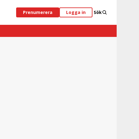
Prenumerera
Logga in
Sök