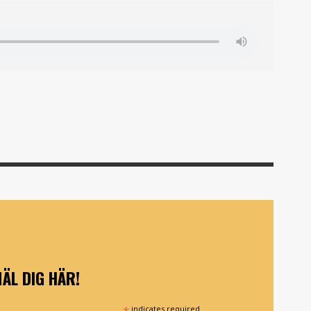
ÄL DIG HÄR!
*
indicates required