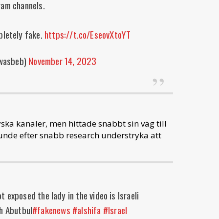
ram channels.
pletely fake.
https://t.co/EseovXtoYT
wasbeb)
November 14, 2023
ska kanaler, men hittade snabbt sin väg till
unde efter snabb research understryka att
t exposed the lady in the video is Israeli
ah Abutbul
#fakenews
#alshifa
#Israel