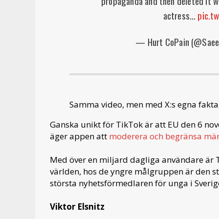
propaganda and then deleted it wh
actress…
pic.t
— Hurt CoPain (@Saee
Samma video, men med X:s egna fakt
Ganska unikt för TikTok är att EU den 6 
äger appen att
moderera och begränsa män
Med över en miljard dagliga användare är 
världen, hos de yngre målgruppen är den stö
största nyhetsförmedlaren för unga i Sverig
Viktor Elsnitz