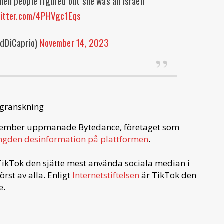
en people figured out she was an israeli
witter.com/4PHVgc1Eqs
dDiCaprio)
November 14, 2023
agranskning
november uppmanade Bytedance, företaget som
gden desinformation på plattformen
.
TikTok den sjätte mest använda sociala median i
rst av alla. Enligt
Internetstiftelsen
är TikTok den
e.