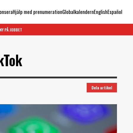
onsera
Hjälp med prenumeration
Globalkalendern
English
Español
NY PÅ JOBBET
kTok
Dela artikel