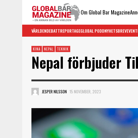
Om Global Bar Magazine
Ann
VÄRLDEN
DEBATT
REPORTAGE
GLOBAL PODD
NYHETSBREV
EVENT
KINA
NEPAL
TEKNIK
Nepal förbjuder Ti
JESPER NILSSON
15 NOVEMBER, 2023