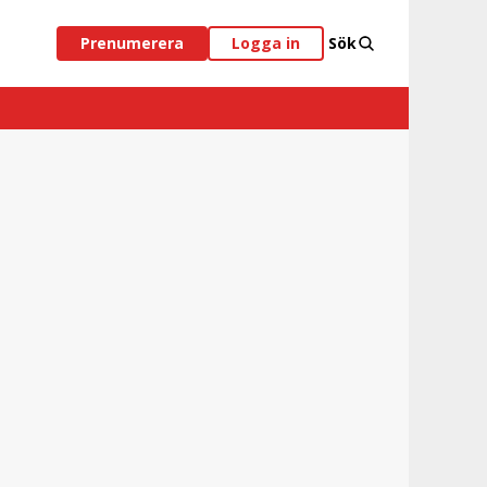
Prenumerera
Logga in
Sök