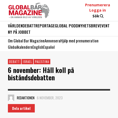
Prenumerera
Logga in
Sök
VÄRLDEN
DEBATT
REPORTAGE
GLOBAL PODD
NYHETSBREV
EVENT
NY PÅ JOBBET
Om Global Bar Magazine
Annonsera
Hjälp med prenumeration
Globalkalendern
English
Español
DEBATT
ISRAEL
PALESTINA
6 november: Håll koll på
biståndsdebatten
REDAKTIONEN
6 NOVEMBER, 2023
Dela artikel