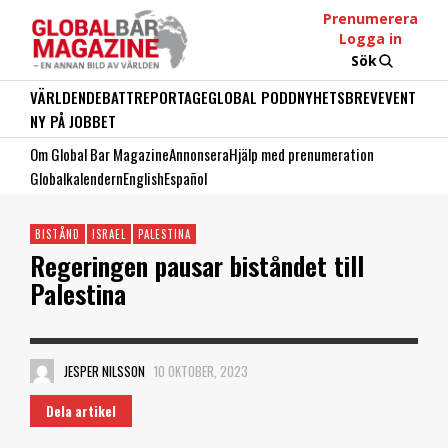
Prenumerera
Logga in
Sök
VÄRLDEN
DEBATT
REPORTAGE
GLOBAL PODD
NYHETSBREV
EVENT
NY PÅ JOBBET
Om Global Bar Magazine
Annonsera
Hjälp med prenumeration
Globalkalendern
English
Español
BISTÅND
ISRAEL
PALESTINA
Regeringen pausar biståndet till
Palestina
JESPER NILSSON
10 OKTOBER, 2023
Dela artikel