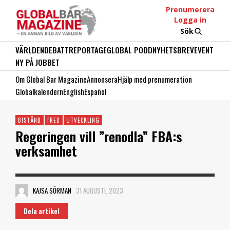
Prenumerera
Logga in
Sök
VÄRLDEN
DEBATT
REPORTAGE
GLOBAL PODD
NYHETSBREV
EVENT
NY PÅ JOBBET
Om Global Bar Magazine
Annonsera
Hjälp med prenumeration
Globalkalendern
English
Español
BISTÅND
FRED
UTVECKLING
Regeringen vill ”renodla” FBA:s
verksamhet
KAJSA SÖRMAN
31 AUGUSTI, 2023
Dela artikel