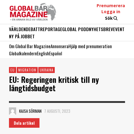
Prenumerera
Logga in
Sök
VÄRLDEN
DEBATT
REPORTAGE
GLOBAL PODD
NYHETSBREV
EVENT
NY PÅ JOBBET
Om Global Bar Magazine
Annonsera
Hjälp med prenumeration
Globalkalendern
English
Español
EU
MIGRATION
UKRAINA
EU: Regeringen kritisk till ny
långtidsbudget
KAJSA SÖRMAN
7 AUGUSTI, 2023
Dela artikel