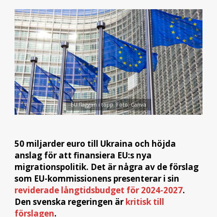
EU:flaggan i topp. Foto: Canva
50 miljarder euro till Ukraina och höjda
anslag för att finansiera EU:s nya
migrationspolitik. Det är några av de förslag
som EU-kommissionens presenterar i sin
reviderade långtidsbudget för 2024-2027
.
Den svenska regeringen är
kritisk till
förslagen
.