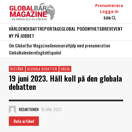
Prenumerera
Logga in
Sök
VÄRLDEN
DEBATT
REPORTAGE
GLOBAL PODD
NYHETSBREV
EVENT
NY PÅ JOBBET
Om Global Bar Magazine
Annonsera
Hjälp med prenumeration
Globalkalendern
English
Español
BISTÅND
GLOBALA DEBATTEN
HÄLSA
19 juni 2023. Håll koll på den globala
debatten
REDAKTIONEN
19 JUNI, 2023
Dela artikel