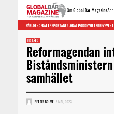
Om Global Bar Magazine
Ann
VÄRLDEN
DEBATT
REPORTAGE
GLOBAL PODD
NYHETSBREV
EVENT
BISTÅND
Reformagendan int
Biståndsministern 
samhället
PETTER BOLME
5 MAJ, 2023