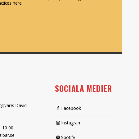
ctices here.
SOCIALA MEDIER
tgivare: David
Facebook
Instagram
1 10 00
lbar.se
Spotify