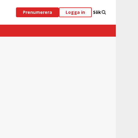
Prenumerera
Logga in
Sök