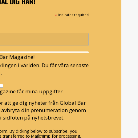
ÄL DIG HÄR!
*
indicates required
l Bar Magazine!
lingen i världen. Du får våra senaste
.
gazine får mina uppgifter.
r att ge dig nyheter från Global Bar
n avbryta din prenumeration genom
i sidfoten på nyhetsbrevet.
rm. By clicking below to subscribe, you
 transferred to Mailchimp for processing.