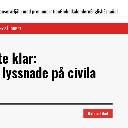
onsera
Hjälp med prenumeration
Globalkalendern
English
Español
NY PÅ JOBBET
e klar:
lyssnade på civila
Dela artikel