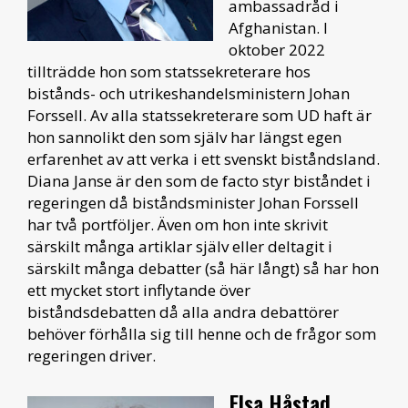
ambassadråd i
Afghanistan. I
oktober 2022
tillträdde hon som statssekreterare hos
bistånds- och utrikeshandelsministern Johan
Forssell. Av alla statssekreterare som UD haft är
hon sannolikt den som själv har längst egen
erfarenhet av att verka i ett svenskt biståndsland.
Diana Janse är den som de facto styr biståndet i
regeringen då biståndsminister Johan Forssell
har två portföljer. Även om hon inte skrivit
särskilt många artiklar själv eller deltagit i
särskilt många debatter (så här långt) så har hon
ett mycket stort inflytande över
biståndsdebatten då alla andra debattörer
behöver förhålla sig till henne och de frågor som
regeringen driver.
Elsa Håstad,