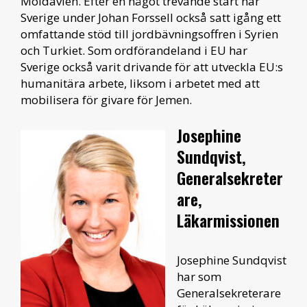
Moldavien. Efter en något trevande start har
Sverige under Johan Forssell också satt igång ett
omfattande stöd till jordbävningsoffren i Syrien
och Turkiet. Som ordförandeland i EU har
Sverige också varit drivande för att utveckla EU:s
humanitära arbete, liksom i arbetet med att
mobilisera för givare för Jemen.
Josephine
Sundqvist,
Generalsekreter
are,
Läkarmissionen
Josephine Sundqvist
har som
Generalsekreterare