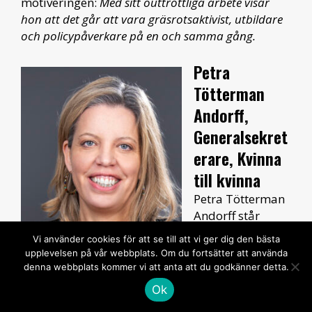
motiveringen:
Med sitt outtröttliga arbete visar
hon att det går att vara gräsrotsaktivist, utbildare
och policypåverkare på en och samma gång.
Petra
Tötterman
Andorff,
Generalsekret
erare, Kvinna
till kvinna
Petra Tötterman
Andorff står
stadigt och sedan
Vi använder cookies för att se till att vi ger dig den bästa
många år upp i
upplevelsen på vår webbplats. Om du fortsätter att använda
debatten för
denna webbplats kommer vi att anta att du godkänner detta.
kvinnors och flickors globala rättigheter. Via
Ok
debattartiklar, kommentarer, på Twitter och i