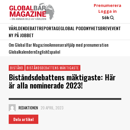
Prenumerera
Logga in
Sök
VÄRLDEN
DEBATT
REPORTAGE
GLOBAL PODD
NYHETSBREV
EVENT
NY PÅ JOBBET
Om Global Bar Magazine
Annonsera
Hjälp med prenumeration
Globalkalendern
English
Español
BISTÅND
BISTÅNDSDEBATTENS MÄKTIGASTE
Biståndsdebattens mäktigaste: Här
är alla nominerade 2023!
REDAKTIONEN
20 APRIL, 2023
Dela artikel