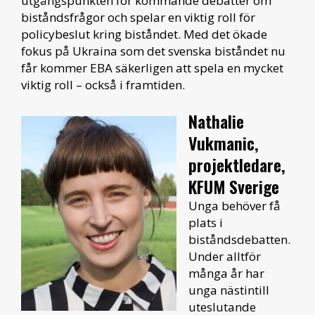
utgångspunkten för kommande debatter om
biståndsfrågor och spelar en viktig roll för
policybeslut kring biståndet. Med det ökade
fokus på Ukraina som det svenska biståndet nu
får kommer EBA säkerligen att spela en mycket
viktig roll – också i framtiden.
Nathalie
Vukmanic,
projektledare,
KFUM Sverige
Unga behöver få
plats i
biståndsdebatten.
Under alltför
många år har
unga nästintill
uteslutande