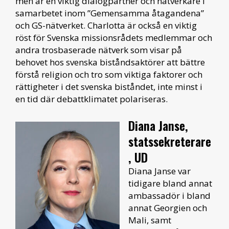
men är en viktig dialogpartner och nätverkare i
samarbetet inom ”Gemensamma åtagandena”
och GS-nätverket. Charlotta är också en viktig
röst för Svenska missionsrådets medlemmar och
andra trosbaserade nätverk som visar på
behovet hos svenska biståndsaktörer att bättre
förstå religion och tro som viktiga faktorer och
rättigheter i det svenska biståndet, inte minst i
en tid där debattklimatet polariseras.
Diana Janse,
statssekreterare
, UD
Diana Janse var
tidigare bland annat
ambassadör i bland
annat Georgien och
Mali, samt