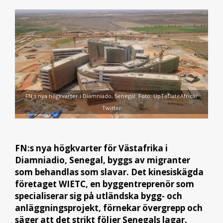
FN:s nya högkvarter i Diamniado, Senegal. Foto: UpToDateAfrica/
Twitter
FN:s nya högkvarter för Västafrika i
Diamniadio, Senegal, byggs av migranter
som behandlas som slavar. Det kinesiskägda
företaget WIETC, en byggentreprenör som
specialiserar sig på utländska bygg- och
anläggningsprojekt, förnekar övergrepp och
säger att det strikt följer Senegals lagar.