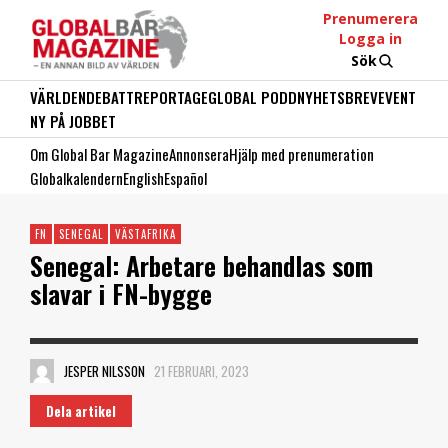
Prenumerera
Logga in
Sök
VÄRLDEN
DEBATT
REPORTAGE
GLOBAL PODD
NYHETSBREV
EVENT
NY PÅ JOBBET
Om Global Bar Magazine
Annonsera
Hjälp med prenumeration
Globalkalendern
English
Español
FN
SENEGAL
VÄSTAFRIKA
Senegal: Arbetare behandlas som
slavar i FN-bygge
JESPER NILSSON
21 FEBRUARI, 2023
Dela artikel