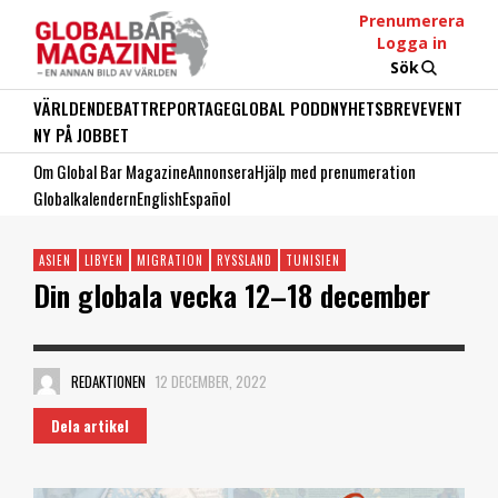
Prenumerera
Logga in
Sök
VÄRLDEN
DEBATT
REPORTAGE
GLOBAL PODD
NYHETSBREV
EVENT
NY PÅ JOBBET
Om Global Bar Magazine
Annonsera
Hjälp med prenumeration
Globalkalendern
English
Español
ASIEN
LIBYEN
MIGRATION
RYSSLAND
TUNISIEN
Din globala vecka 12–18 december
REDAKTIONEN
12 DECEMBER, 2022
Dela artikel