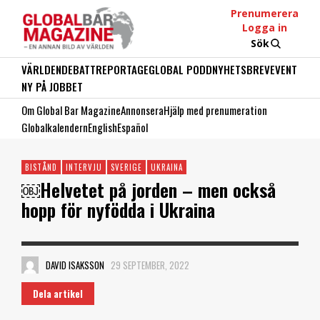
Prenumerera
Logga in
Sök
VÄRLDEN
DEBATT
REPORTAGE
GLOBAL PODD
NYHETSBREV
EVENT
NY PÅ JOBBET
Om Global Bar Magazine
Annonsera
Hjälp med prenumeration
Globalkalendern
English
Español
BISTÅND
INTERVJU
SVERIGE
UKRAINA
￼Helvetet på jorden – men också
hopp för nyfödda i Ukraina
DAVID ISAKSSON
29 SEPTEMBER, 2022
Dela artikel