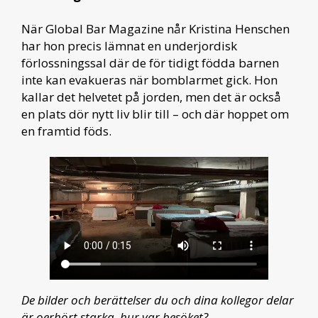
När Global Bar Magazine når Kristina Henschen
har hon precis lämnat en underjordisk
förlossningssal där de för tidigt födda barnen
inte kan evakueras när bomblarmet gick. Hon
kallar det helvetet på jorden, men det är också
en plats dör nytt liv blir till – och där hoppet om
en framtid föds.
De bilder och berättelser du och dina kollegor delar
är oerhört starka, hur var besöket?