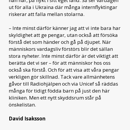
han här, på flykt i sitt eget land. Så ser vardagen
ut för alla i Ukraina där många internflyktingar
riskerar att falla mellan stolarna.
– Inte minst därför känner jag att vi inte bara har
skyldighet att ge pengar, utan också att försöka
förstå det som händer och gå på djupet. När
människors vardagsliv förstörs blir det sällan
stora nyheter. Inte minst därför är det viktigt att
berätta det vi ser – för att människor hos oss
också ska förstå. Och för att visa att våra pengar
verkligen gör skillnad. Tack vare allmänhetens
gåvor till Radiohjälpen och via Unicef så räddas
många för tidigt födda barn på just den här
kliniken. Men ett nytt skyddsrum står på
önskelistan.
David Isaksson