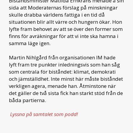
Biståndsminister Matilda Ernkrans menade å sin
sida att Moderaternas förslag på minskningar
skulle drabba världens fattiga i en tid då
situationen blir allt värre och hungern ökar. Hon
lyfte fram behovet av att se över den former som
finns för avräkningar för att vi inte ska hamna i
samma läge igen.
Martin Nihlgård från organisationen IM hade
lyft fram tre punkter inledningsvis som han såg
som centrala för biståndet: klimat, demokrati
och jämställdhet. Inte minst här måste biståndet
verkligen agera, menade han. Åtminstone när
det gäller de två sista fick han starkt stöd från de
båda partierna.
Lyssna på samtalet som podd!