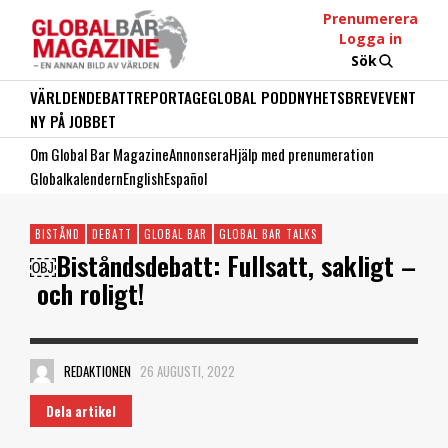
Prenumerera
Logga in
Sök
VÄRLDEN
DEBATT
REPORTAGE
GLOBAL PODD
NYHETSBREV
EVENT
NY PÅ JOBBET
Om Global Bar Magazine
Annonsera
Hjälp med prenumeration
Globalkalendern
English
Español
BISTÅND
DEBATT
GLOBAL BAR
GLOBAL BAR TALKS
￼Biståndsdebatt: Fullsatt, sakligt –
och roligt!
REDAKTIONEN
26 AUGUSTI, 2022
Dela artikel