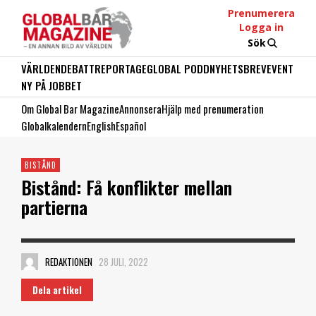
Prenumerera
Logga in
Sök
VÄRLDEN
DEBATT
REPORTAGE
GLOBAL PODD
NYHETSBREV
EVENT
NY PÅ JOBBET
Om Global Bar Magazine
Annonsera
Hjälp med prenumeration
Globalkalendern
English
Español
BISTÅND
Bistånd: Få konflikter mellan
partierna
REDAKTIONEN
28 JULI, 2022
Dela artikel