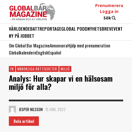
Prenumerera
Logga in
Sök
VÄRLDEN
DEBATT
REPORTAGE
GLOBAL PODD
NYHETSBREV
EVENT
NY PÅ JOBBET
Om Global Bar Magazine
Annonsera
Hjälp med prenumeration
Globalkalendern
English
Español
FN
MÄNSKLIGA RÄTTIGHETER
MILJÖ
Analys: Hur skapar vi en hälsosam
miljö för alla?
JESPER NILSSON
15 JUNI, 2022
Dela artikel