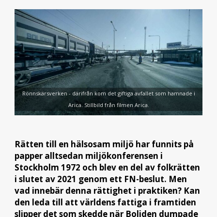
Rönnskärsverken - därifrån kom det giftiga avfallet som hamnade i
Arica. Stillbild från filmen Arica.
Rätten till en hälsosam miljö har funnits på
papper alltsedan miljökonferensen i
Stockholm 1972 och blev en del av folkrätten
i slutet av 2021 genom ett FN-beslut. Men
vad innebär denna rättighet i praktiken?
Kan
den leda till att världens fattiga i framtiden
slipper det som skedde när Boliden dumpade