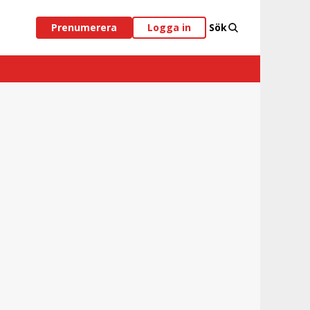
Prenumerera
Logga in
Sök