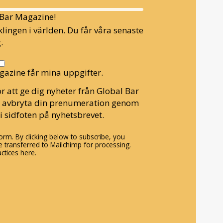
l Bar Magazine!
lingen i världen. Du får våra senaste
.
gazine får mina uppgifter.
r att ge dig nyheter från Global Bar
n avbryta din prenumeration genom
i sidfoten på nyhetsbrevet.
rm. By clicking below to subscribe, you
 transferred to Mailchimp for processing.
ctices here.