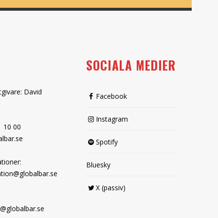
SOCIALA MEDIER
tgivare: David
Facebook
Instagram
1 10 00
lbar.se
Spotify
tioner:
Bluesky
tion@globalbar.se
X (passiv)
@globalbar.se