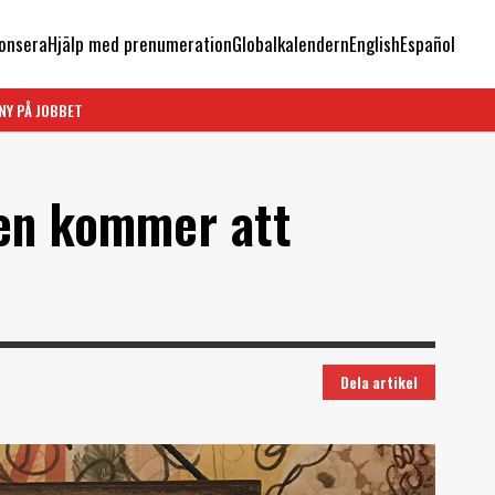
onsera
Hjälp med prenumeration
Globalkalendern
English
Español
NY PÅ JOBBET
en kommer att
Dela artikel