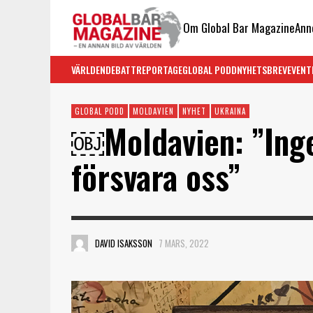
Om Global Bar Magazine
Ann
VÄRLDEN
DEBATT
REPORTAGE
GLOBAL PODD
NYHETSBREV
EVENT
GLOBAL PODD
MOLDAVIEN
NYHET
UKRAINA
￼Moldavien: ”Ing
försvara oss”
DAVID ISAKSSON
7 MARS, 2022