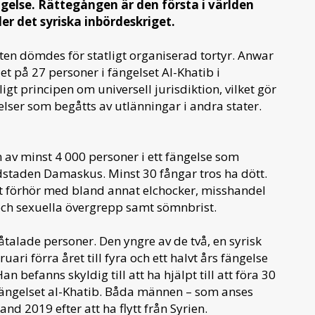
ngelse. Rättegången är den första i världen
er det syriska inbördeskriget.
ten dömdes för statligt organiserad tortyr. Anwar
et på 27 personer i fängelset Al-Khatib i
gt principen om universell jurisdiktion, vilket gör
telser som begåtts av utlänningar i andra stater.
en av minst 4 000 personer i ett fängelse som
dstaden Damaskus. Minst 30 fångar tros ha dött.
t förhör med bland annat elchocker, misshandel
 och sexuella övergrepp samt sömnbrist.
åtalade personer. Den yngre av de två, en syrisk
ri förra året till fyra och ett halvt års fängelse
n befanns skyldig till att ha hjälpt till att föra 30
rfängelset al-Khatib. Båda männen – som anses
nd 2019 efter att ha flytt från Syrien.