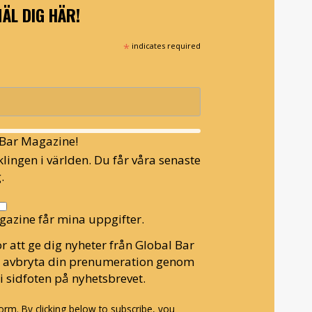
ÄL DIG HÄR!
*
indicates required
l Bar Magazine!
lingen i världen. Du får våra senaste
.
gazine får mina uppgifter.
r att ge dig nyheter från Global Bar
n avbryta din prenumeration genom
i sidfoten på nyhetsbrevet.
rm. By clicking below to subscribe, you