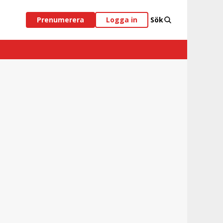
Prenumerera
Logga in
Sök