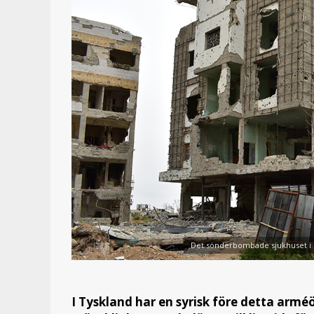
Det sönderbombade sjukhuset i st
I Tyskland har en syrisk före detta arméö