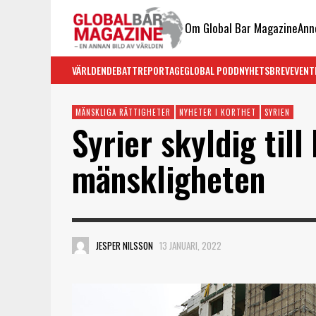
Om Global Bar Magazine
Ann
VÄRLDEN
DEBATT
REPORTAGE
GLOBAL PODD
NYHETSBREV
EVENT
MÄNSKLIGA RÄTTIGHETER
NYHETER I KORTHET
SYRIEN
Syrier skyldig till
mänskligheten
JESPER NILSSON
13 JANUARI, 2022