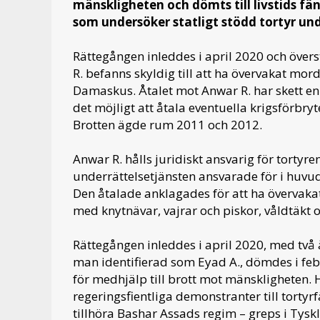
mänskligheten och dömts till livstids fä
som undersöker statligt stödd tortyr und
Rättegången inleddes i april 2020 och övers
R. befanns skyldig till att ha övervakat mord
Damaskus. Åtalet mot Anwar R. har skett enli
det möjligt att åtala eventuella krigsförbry
Brotten ägde rum 2011 och 2012.
Anwar R. hålls juridiskt ansvarig för tortyr
underrättelsetjänsten ansvarade för i huvu
Den åtalade anklagades för att ha övervaka
med knytnävar, vajrar och piskor, våldtäkt
Rättegången inleddes i april 2020, med två 
man identifierad som Eyad A., dömdes i februa
för medhjälp till brott mot mänskligheten. Ha
regeringsfientliga demonstranter till torty
tillhöra Bashar Assads regim – greps i Tyskla