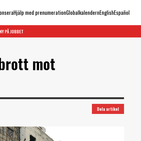
onsera
Hjälp med prenumeration
Globalkalendern
English
Español
NY PÅ JOBBET
 brott mot
Dela artikel