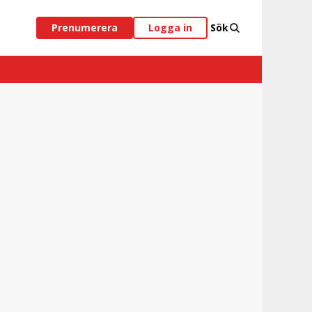
Prenumerera
Logga in
Sök