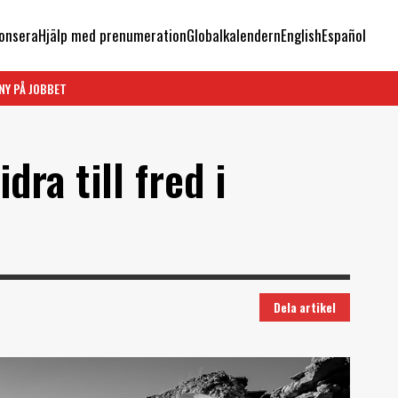
onsera
Hjälp med prenumeration
Globalkalendern
English
Español
NY PÅ JOBBET
dra till fred i
Dela artikel