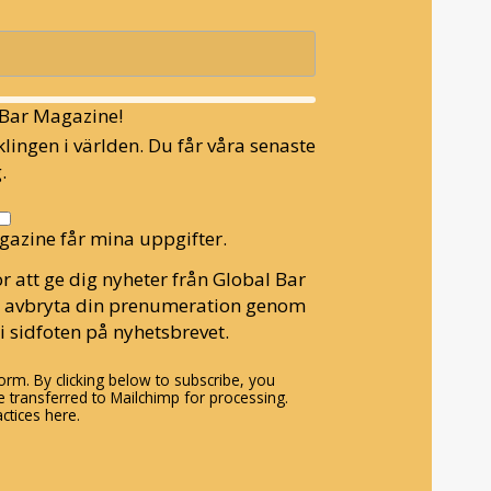
l Bar Magazine!
lingen i världen. Du får våra senaste
.
gazine får mina uppgifter.
r att ge dig nyheter från Global Bar
n avbryta din prenumeration genom
i sidfoten på nyhetsbrevet.
rm. By clicking below to subscribe, you
 transferred to Mailchimp for processing.
ctices here.