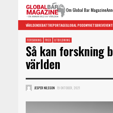
Om Global Bar Magazine
Ann
VÄRLDEN
DEBATT
REPORTAGE
GLOBAL PODD
NYHETSBREV
EVENT
FORSKNING
FRED
UTBILDNING
Så kan forskning bi
världen
JESPER NILSSON
19 OKTOBER, 2021