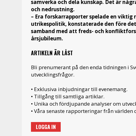
samverka och dela kunskap. Det är några 
och nedrustning.
– Era forskarrapporter spelade en viktig 
utrikespolitik, konstaterade den före de
samband med att freds- och konfliktforsk
årsjubileum.
ARTIKELN ÄR LÅST
Bli prenumerant på den enda tidningen i S
utvecklingsfrågor.
• Exklusiva inbjudningar till evenemang.
• Tillgång till samtliga artiklar.
• Unika och fördjupande analyser om utveckl
• Våra senaste rapporteringar från världen d
LOGGA IN