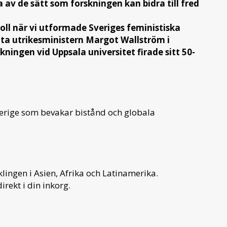
av de sätt som forskningen kan bidra till fred
roll när vi utformade Sveriges feministiska
tta utrikesministern Margot Wallström i
ningen vid Uppsala universitet firade sitt 50-
verige som bevakar bistånd och globala
ingen i Asien, Afrika och Latinamerika.
irekt i din inkorg.