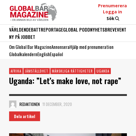
Prenumerera
Logga in
Sök
VÄRLDEN
DEBATT
REPORTAGE
GLOBAL PODD
NYHETSBREV
EVENT
NY PÅ JOBBET
Om Global Bar Magazine
Annonsera
Hjälp med prenumeration
Globalkalendern
English
Español
AFRIKA
JÄMSTÄLLDHET
MÄNSKLIGA RÄTTIGHETER
UGANDA
Uganda: ”Let’s make love, not rape”
REDAKTIONEN
11 DECEMBER, 2020
Dela artikel