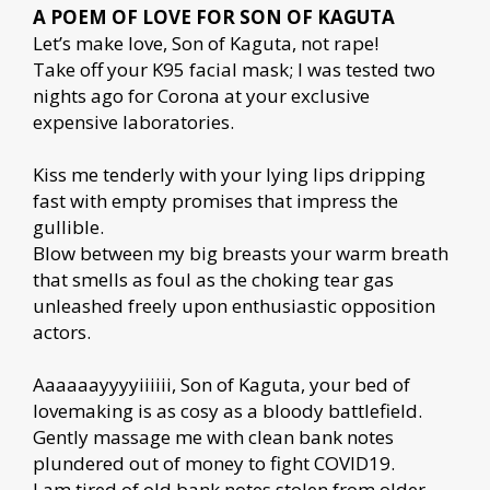
A POEM OF LOVE FOR SON OF KAGUTA
Let’s make love, Son of Kaguta, not rape!
Take off your K95 facial mask; I was tested two
nights ago for Corona at your exclusive
expensive laboratories.
Kiss me tenderly with your lying lips dripping
fast with empty promises that impress the
gullible.
Blow between my big breasts your warm breath
that smells as foul as the choking tear gas
unleashed freely upon enthusiastic opposition
actors.
Aaaaaayyyyiiiiii, Son of Kaguta, your bed of
lovemaking is as cosy as a bloody battlefield.
Gently massage me with clean bank notes
plundered out of money to fight COVID19.
I am tired of old bank notes stolen from older