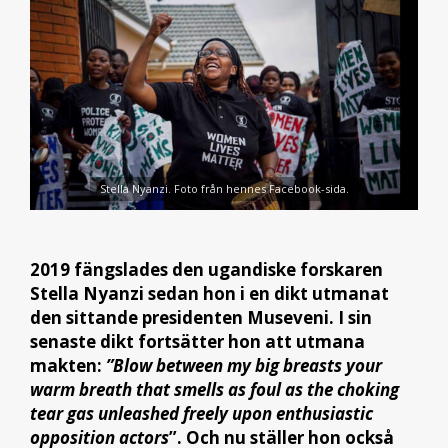
Stella Nyanzi. Foto från hennes Facebook-sida.
2019 fängslades den ugandiske forskaren
Stella Nyanzi sedan hon i en dikt utmanat
den sittande presidenten Museveni. I sin
senaste dikt fortsätter hon att utmana
makten:
”Blow between my big breasts your
warm breath that smells as foul as the choking
tear gas unleashed freely upon enthusiastic
opposition actors
”.
Och nu ställer hon också