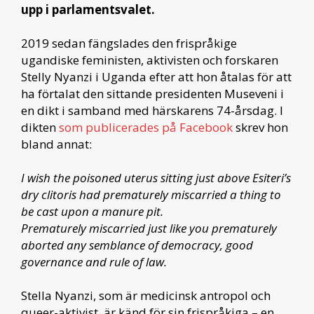
upp i parlamentsvalet.
2019 sedan fängslades den frispråkige
ugandiske feministen, aktivisten och forskaren
Stelly Nyanzi i Uganda efter att hon åtalas för att
ha förtalat den sittande presidenten Museveni i
en dikt i samband med härskarens 74-årsdag. I
dikten
som publicerades på Facebook
skrev hon
bland annat:
I wish the poisoned uterus sitting just above Esiteri’s
dry clitoris had prematurely miscarried a thing to
be cast upon a manure pit.
Prematurely miscarried just like you prematurely
aborted any semblance of democracy, good
governance and rule of law.
Stella Nyanzi, som är medicinsk antropol och
queer-aktivist, är känd för sin frispråkiga – en