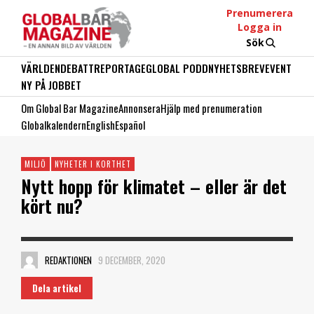
Prenumerera
Logga in
Sök
VÄRLDEN
DEBATT
REPORTAGE
GLOBAL PODD
NYHETSBREV
EVENT
NY PÅ JOBBET
Om Global Bar Magazine
Annonsera
Hjälp med prenumeration
Globalkalendern
English
Español
MILJÖ
NYHETER I KORTHET
Nytt hopp för klimatet – eller är det
kört nu?
REDAKTIONEN
9 DECEMBER, 2020
Dela artikel