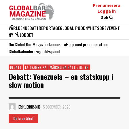
Prenumerera
Logga in
Sök
VÄRLDEN
DEBATT
REPORTAGE
GLOBAL PODD
NYHETSBREV
EVENT
NY PÅ JOBBET
Om Global Bar Magazine
Annonsera
Hjälp med prenumeration
Globalkalendern
English
Español
DEBATT
LATINAMERIKA
MÄNSKLIGA RÄTTIGHETER
Debatt: Venezuela – en statskupp i
slow motion
ERIK JENNISCHE
5 DECEMBER, 2020
Dela artikel