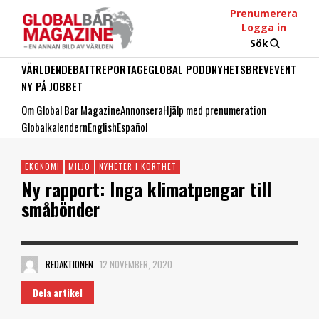
Prenumerera
Logga in
Sök
VÄRLDEN
DEBATT
REPORTAGE
GLOBAL PODD
NYHETSBREV
EVENT
NY PÅ JOBBET
Om Global Bar Magazine
Annonsera
Hjälp med prenumeration
Globalkalendern
English
Español
EKONOMI
MILJÖ
NYHETER I KORTHET
Ny rapport: Inga klimatpengar till
småbönder
REDAKTIONEN
12 NOVEMBER, 2020
Dela artikel