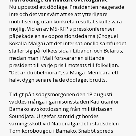
Nu uppstod ett dödläge. Presidenten reagerade
inte och det var svårt att se att ytterligare
mobilisering utan konkreta resultat skulle vara
möjlig. Vid en av M5-RFP:s presskonferenser
påpekade en av oppositionsledarna (Choguel
Kokalla Maïga) att det internationella samfundet
ställer sig på folkets sida i Libanon och Belarus,
medan man i Mali försvarar en sittande
president till varje pris i motsats till folkviljan.
”Det är dubbelmoral”, sa Maïga. Men bara ett
halvt dygn senare hade dödläget brutits.
Tidigt på tisdagsmorgonen den 18 augusti
väcktes många i garnisonsstaden Kati utanför
Bamako av skottlossning från militärbasen
Soundjata. Ungefär samtidigt hördes
varningsskott vid Nationalgardet i stadsdelen
Tomikorobougou i Bamako. Snabbt spreds