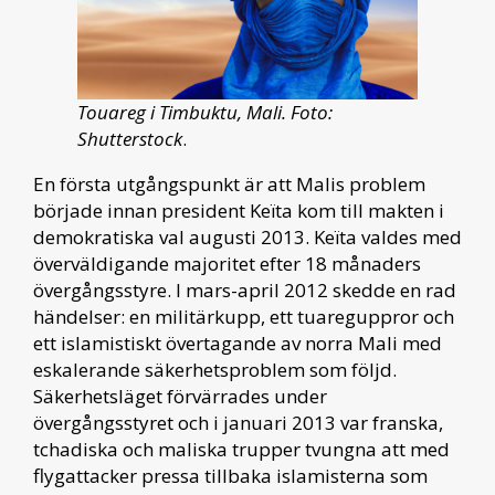
Touareg i Timbuktu, Mali. Foto:
Shutterstock
.
En första utgångspunkt är att Malis problem
började innan president Keïta kom till makten i
demokratiska val augusti 2013. Keïta valdes med
överväldigande majoritet efter 18 månaders
övergångsstyre. I mars-april 2012 skedde en rad
händelser: en militärkupp, ett tuareguppror och
ett islamistiskt övertagande av norra Mali med
eskalerande säkerhetsproblem som följd.
Säkerhetsläget förvärrades under
övergångsstyret och i januari 2013 var franska,
tchadiska och maliska trupper tvungna att med
flygattacker pressa tillbaka islamisterna som