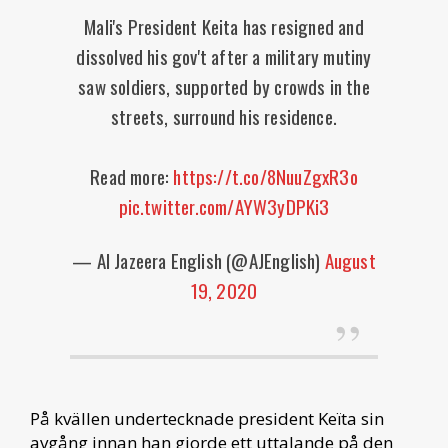
Mali's President Keita has resigned and
dissolved his gov't after a military mutiny
saw soldiers, supported by crowds in the
streets, surround his residence.
Read more:
https://t.co/8NuuZgxR3o
pic.twitter.com/AYW3yDPKi3
— Al Jazeera English (@AJEnglish)
August
19, 2020
På kvällen undertecknade president Keïta sin
avgång innan han gjorde ett uttalande på den