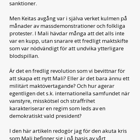
sanktioner.
Men Keïtas avgång var i själva verket kulmen på
månader av massdemonstrationer och folkliga
protester. I Mali hävdar många att det alls inte
var en kupp, utan snarare ett fredligt maktskifte
som var nödvändigt för att undvika ytterligare
blodspillan.
Är det en fredlig revolution som vi bevittnar för
att skapa ett nytt Mali? Eller är det bara ännu ett
militärt maktövertagande? Och hur agerar
egentligen det s.k. internationella samfundet när
vanstyre, misskötsel och straffrihet
karakteriserar en regim som leds av en
demokratiskt vald president?
I den här artikeln redogör jag för den akuta kris
som Mali befinner sig i på basis av vårt