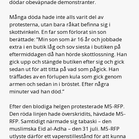
dödar obeväpnade demonstranter.
Många döda hade inte alls varit del av
protesterna, utan bara råkat befinna sig i
skottvinkeln. En far som förlorat sin son
berättade: ”Min son som är 16 år och jobbade
extra i en butik låg och sov siesta i butiken på
eftermiddagen då han hörde skottlossning. Han
gick upp och stängde butiken efter sig och gick
sedan ut för att titta på vad som pågick. Han
träffades av en förlupen kula som gick genom
armen och sedan in i bröstet. Efter några
minuter vad han död.”
Efter den blodiga helgen protesterade M5-RFP.
Den röda linjen hade överskridits, hävdade M5-
RFP. Samtidigt närmade sig tabaski – den
muslimska Eid al-Adha – den 31 juli. M5-RFP
utlyste därför ett vapenstillestånd för att kunna