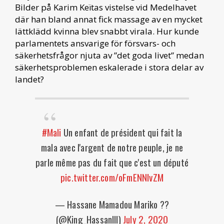
Bilder på Karim Keïtas vistelse vid Medelhavet
där han bland annat fick massage av en mycket
lättklädd kvinna blev snabbt virala. Hur kunde
parlamentets ansvarige för försvars- och
säkerhetsfrågor njuta av ”det goda livet” medan
säkerhetsproblemen eskalerade i stora delar av
landet?
#Mali
Un enfant de président qui fait la
mala avec l'argent de notre peuple, je ne
parle même pas du fait que c'est un député
pic.twitter.com/oFmENNlvZM
— Hassane Mamadou Mariko ??
(@King_HassanIII)
July 2, 2020