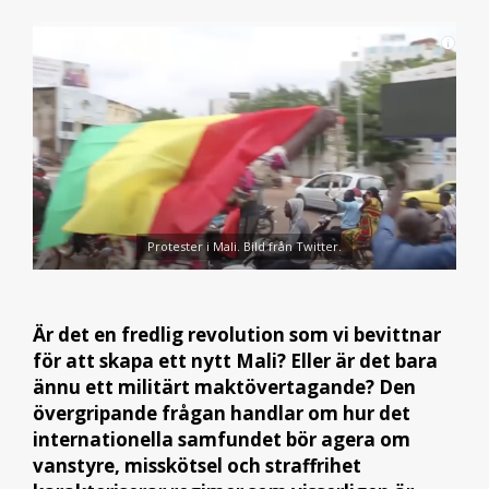
Protester i Mali. Bild från Twitter.
Är det en fredlig revolution som vi bevittnar
för att skapa ett nytt Mali? Eller är det bara
ännu ett militärt maktövertagande? Den
övergripande frågan handlar om hur det
internationella samfundet bör agera om
vanstyre, misskötsel och straffrihet