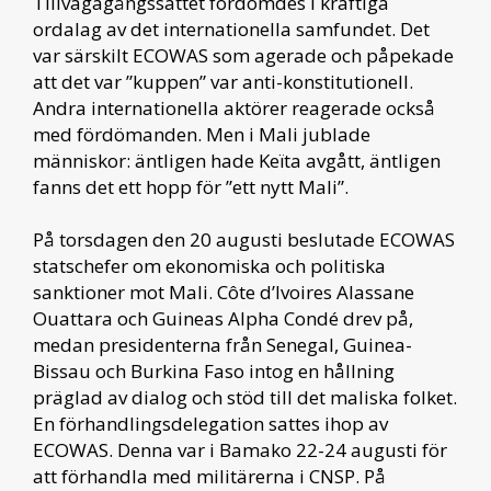
Tillvägagångssättet fördömdes i kraftiga
ordalag av det internationella samfundet. Det
var särskilt ECOWAS som agerade och påpekade
att det var ”kuppen” var anti-konstitutionell.
Andra internationella aktörer reagerade också
med fördömanden. Men i Mali jublade
människor: äntligen hade Keïta avgått, äntligen
fanns det ett hopp för ”ett nytt Mali”.
På torsdagen den 20 augusti beslutade ECOWAS
statschefer om ekonomiska och politiska
sanktioner mot Mali. Côte d’Ivoires Alassane
Ouattara och Guineas Alpha Condé drev på,
medan presidenterna från Senegal, Guinea-
Bissau och Burkina Faso intog en hållning
präglad av dialog och stöd till det maliska folket.
En förhandlingsdelegation sattes ihop av
ECOWAS. Denna var i Bamako 22-24 augusti för
att förhandla med militärerna i CNSP. På