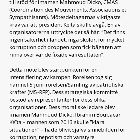
till stöd för imamen Mahmoud Dicko, CMAS
(Coordination des Mouvements, Associations et
Sympathisants). Mötesdeltagarnas viktigaste
krav var att president Keïta skulle avgå. En av
organisatörerna uttryckte det så här: ”Det finns
ingen säkerhet i landet, inga skolor, för mycket
korruption och droppen som fick bägaren att
rinna över var de fixade valresultaten”.
Detta möte blev startpunkten för en
intensifiering av kampen. Rörelsen tog sig
namnet 5 juni-rörelsen/Samling av patriotiska
krafter (M5-RFP). Dess strategiska kommitté
bestod av representanter för dess olika
organisationer. Dess moraliske ledare blev
imamen Mahmoud Dicko. Ibrahim Boubacar
Keïta – mannen som 2013 skulle ”klara
situationen” – hade blivit själva sinnebilden för
korruption, nepotism och vanstyre.