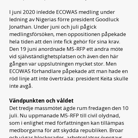
I juni 2020 inledde ECOWAS medling under
ledning av Nigerias förre president Goodluck
Jonathan. Under juni och juli pågick
medlingsförsöken, men oppositionen påpekade
hela tiden att den inte fick gehör för sina krav.
Den 19 juni anordnade M5-RFP ett andra möte
vid självständighetsplatsen och även den här
gången var uppslutningen mycket stor. Men
ECOWAS förhandlare påpekade att man hade en
röd linje att inte överträda: president Keïta skulle
inte avgå.
Vändpunkten och våldet
Det tredje massmötet ägde rum fredagen den 10
juli. Nu uppmanade M5-RFP till civil olydnad,
som i enlighet med författningen kan tillämpas
medborgarna för att skydda republiken. Broar
och vägar blockerades, arbetsplatser övergavs