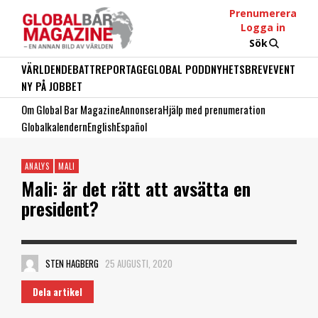
Prenumerera
Logga in
Sök
VÄRLDEN
DEBATT
REPORTAGE
GLOBAL PODD
NYHETSBREV
EVENT
NY PÅ JOBBET
Om Global Bar Magazine
Annonsera
Hjälp med prenumeration
Globalkalendern
English
Español
ANALYS
MALI
Mali: är det rätt att avsätta en
president?
STEN HAGBERG
25 AUGUSTI, 2020
Dela artikel