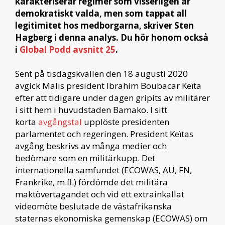
karakteriserar regimer som visserligen är
demokratiskt valda, men som tappat all
legitimitet hos medborgarna, skriver Sten
Hagberg i denna analys. Du hör honom också
i
Global Podd avsnitt 25
.
Sent på tisdagskvällen den 18 augusti 2020
avgick Malis president Ibrahim Boubacar Keïta
efter att tidigare under dagen gripits av militärer
i sitt hem i huvudstaden Bamako. I sitt
korta
avgångstal
upplöste presidenten
parlamentet och regeringen. President Keïtas
avgång beskrivs av många medier och
bedömare som en militärkupp. Det
internationella samfundet (ECOWAS, AU, FN,
Frankrike, m.fl.) fördömde det militära
maktövertagandet och vid ett extrainkallat
videomöte beslutade de västafrikanska
staternas ekonomiska gemenskap (ECOWAS) om