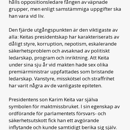
hålls oppositionsledare fången av väpnade
grupper, men enligt samstämmiga uppgifter ska
han vara vid liv.
Den fjärde utgångspunkten är den viktigaste av
alla: Keïtas presidentskap har karakteriserats av
dåligt styre, korruption, nepotism, eskalerande
säkerhetsproblem och avsaknad av politiskt
ledarskap, program och inriktning. Att Keïta
under sina sju år vid makten hade sex olika
premiärministrar uppfattades som bristande
ledarskap. Vanstyre, misskötsel och straffrihet
har varit några av de vanligaste epiteten.
Presidentens son Karim Keïta var själva
symbolen för maktmissbruket. I sin egenskap av
ordförande för parlamentets försvars- och
säkerhetsutskott fick han ett avgörande
inflytande och kunde samtidigt berika sig själv.