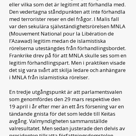
eller vilka som det är legitimt att förhandla med.
Den vedertagna ståndpunkten att inte förhandla
med terrorister reser en del frågor. I Malis fall
var den sekulära självständighetsrörelsen MNLA
(Mouvement National pour la Libération de
l’Azawad) legitim medan de islamistiska
rörelserna utestängdes från förhandlingsbordet.
Frankrike drev på för att MNLA skulle ses som en
legitim förhandlingspart. Men i praktiken visade
det sig vara svårt att skilja ledare och anhängare
i MNLA från islamistiska rörelser.
En tredje utgångspunkt är att parlamentsvalen
som genomfördes den 29 mars respektive den
19 april i år efter mer än ett års försening var en
tändande gnista för det som ledde till Keïtas
avgång. Valmyndigheten sammanställde
valresultatet. Men sedan justerade den delvis av
presidenten tillsatta författningsdomstolen