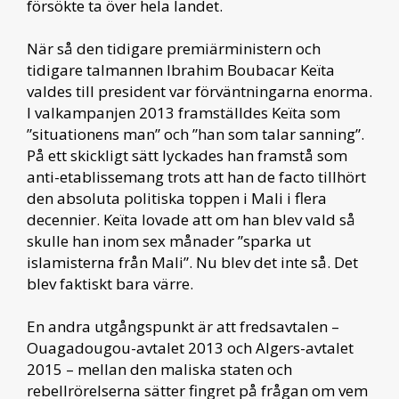
försökte ta över hela landet.
När så den tidigare premiärministern och
tidigare talmannen Ibrahim Boubacar Keïta
valdes till president var förväntningarna enorma.
I valkampanjen 2013 framställdes Keïta som
”situationens man” och ”han som talar sanning”.
På ett skickligt sätt lyckades han framstå som
anti-etablissemang trots att han de facto tillhört
den absoluta politiska toppen i Mali i flera
decennier. Keïta lovade att om han blev vald så
skulle han inom sex månader ”sparka ut
islamisterna från Mali”. Nu blev det inte så. Det
blev faktiskt bara värre.
En andra utgångspunkt är att fredsavtalen –
Ouagadougou-avtalet 2013 och Algers-avtalet
2015 – mellan den maliska staten och
rebellrörelserna sätter fingret på frågan om vem