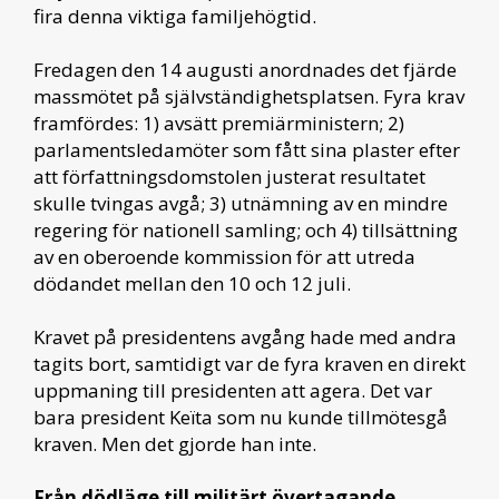
fira denna viktiga familjehögtid.
Fredagen den 14 augusti anordnades det fjärde
massmötet på självständighetsplatsen. Fyra krav
framfördes: 1) avsätt premiärministern; 2)
parlamentsledamöter som fått sina plaster efter
att författningsdomstolen justerat resultatet
skulle tvingas avgå; 3) utnämning av en mindre
regering för nationell samling; och 4) tillsättning
av en oberoende kommission för att utreda
dödandet mellan den 10 och 12 juli.
Kravet på presidentens avgång hade med andra
tagits bort, samtidigt var de fyra kraven en direkt
uppmaning till presidenten att agera. Det var
bara president Keïta som nu kunde tillmötesgå
kraven. Men det gjorde han inte.
Från dödläge till militärt övertagande