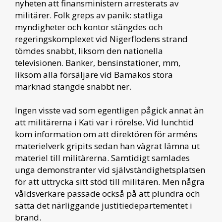
nyheten att finansministern arresterats av
militärer. Folk greps av panik: statliga
myndigheter och kontor stängdes och
regeringskomplexet vid Nigerflodens strand
tömdes snabbt, liksom den nationella
televisionen. Banker, bensinstationer, mm,
liksom alla försäljare vid Bamakos stora
marknad stängde snabbt ner.
Ingen visste vad som egentligen pågick annat än
att militärerna i Kati var i rörelse. Vid lunchtid
kom information om att direktören för arméns
materielverk gripits sedan han vägrat lämna ut
materiel till militärerna. Samtidigt samlades
unga demonstranter vid självständighetsplatsen
för att uttrycka sitt stöd till militären. Men några
våldsverkare passade också på att plundra och
sätta det närliggande justitiedepartementet i
brand.