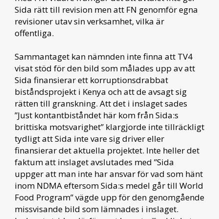
Sida rätt till revision men att FN genomför egna
revisioner utav sin verksamhet, vilka är
offentliga.
Sammantaget kan nämnden inte finna att TV4
visat stöd för den bild som målades upp av att
Sida finansierar ett korruptionsdrabbat
biståndsprojekt i Kenya och att de avsagt sig
rätten till granskning. Att det i inslaget sades
”Just kontantbiståndet här kom från Sida:s
brittiska motsvarighet” klargjorde inte tillräckligt
tydligt att Sida inte vare sig driver eller
finansierar det aktuella projektet. Inte heller det
faktum att inslaget avslutades med ”Sida
uppger att man inte har ansvar för vad som hänt
inom NDMA eftersom Sida:s medel går till World
Food Program” vägde upp för den genomgående
missvisande bild som lämnades i inslaget.