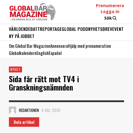
Prenumerera
Logga in
Sök
VÄRLDEN
DEBATT
REPORTAGE
GLOBAL PODD
NYHETSBREV
EVENT
NY PÅ JOBBET
Om Global Bar Magazine
Annonsera
Hjälp med prenumeration
Globalkalendern
English
Español
NYHET
Sida får rätt mot TV4 i
Granskningsnämnden
REDAKTIONEN
6 JULI, 2020
Dela artikel