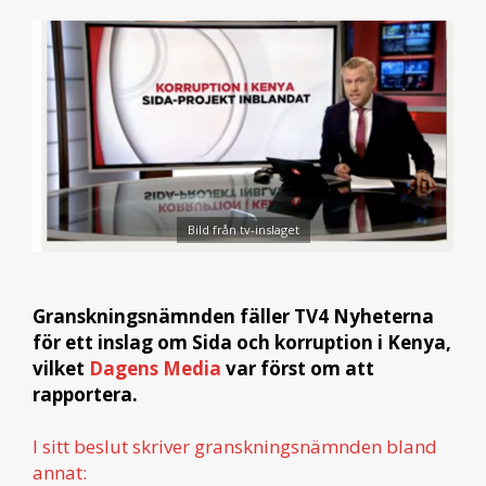
Bild från tv-inslaget
Granskningsnämnden fäller TV4 Nyheterna
för ett inslag om Sida och korruption i Kenya,
vilket
Dagens Media
var först om att
rapportera.
I sitt beslut skriver granskningsnämnden bland
annat: