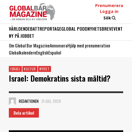
Prenumerera
Logga in
Sök
VÄRLDEN
DEBATT
REPORTAGE
GLOBAL PODD
NYHETSBREV
EVENT
NY PÅ JOBBET
Om Global Bar Magazine
Annonsera
Hjälp med prenumeration
Globalkalendern
English
Español
ISRAEL
KULTUR
NYHET
Israel: Demokratins sista måltid?
REDAKTIONEN
31 JULI, 2020
Dela artikel