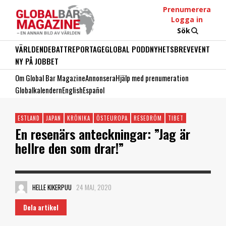
Prenumerera
Logga in
Sök
VÄRLDEN
DEBATT
REPORTAGE
GLOBAL PODD
NYHETSBREV
EVENT
NY PÅ JOBBET
Om Global Bar Magazine
Annonsera
Hjälp med prenumeration
Globalkalendern
English
Español
ESTLAND
JAPAN
KRÖNIKA
ÖSTEUROPA
RESEDRÖM
TIBET
En resenärs anteckningar: ”Jag är
hellre den som drar!”
HELLE KIKERPUU
24 MAJ, 2020
Dela artikel