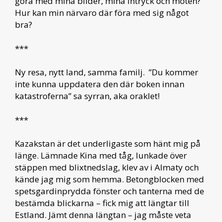
göra med mina bilder, mina intryck och möten?
Hur kan min närvaro där föra med sig något
bra?
***
Ny resa, nytt land, samma familj. ”Du kommer
inte kunna uppdatera den där boken innan
katastroferna” sa syrran, aka oraklet!
***
Kazakstan är det underligaste som hänt mig på
länge. Lämnade Kina med tåg, lunkade över
stäppen med blixtnedslag, klev av i Almaty och
kände jag mig som hemma. Betongblocken med
spetsgardinprydda fönster och tanterna med de
bestämda blickarna – fick mig att längtar till
Estland. Jämt denna längtan – jag måste veta