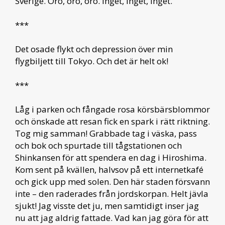
Sverige. Oro, oro, oro. Inget, inget, inget.
***
Det osade flykt och depression över min
flygbiljett till Tokyo. Och det är helt ok!
***
Låg i parken och fångade rosa körsbärsblommor
och önskade att resan fick en spark i rätt riktning.
Tog mig samman! Grabbade tag i väska, pass
och bok och spurtade till tågstationen och
Shinkansen för att spendera en dag i Hiroshima.
Kom sent på kvällen, halvsov på ett internetkafé
och gick upp med solen. Den här staden försvann
inte – den raderades från jordskorpan. Helt jävla
sjukt! Jag visste det ju, men samtidigt inser jag
nu att jag aldrig fattade. Vad kan jag göra för att